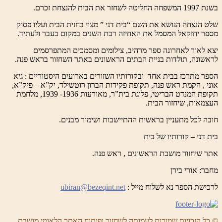
בשנת 1997 המשפחה החליטה לשחזר את הבית להנצחת זכרם.
שלט הנצחה הנושא את השם “בית דני ” מצוי בחזית הבית ועליו פסוק
מספר יחזקאל המסמל את האחיזה רבת השנים במקום בעבר ולעתיד.
יצא לאור לאחרונה ספר מרהיב, צילומים ומסמכים המתפרסמים
לראשונה, תולדות בניית הבתים הראשונים באתר השחזור בראש פנה.
הספר מתרכז בבית אחד ובקורותיו השזורים בארועים היסטוריים : גיא
אוני , הקמת ראש פנה, תקופת פקידות הברון רוטשילד, יק”א – פיק”א,
תקופת המנדט הבריטי, פלוגת בית”ר, מאורעות 1936- 1939, מלחמת
העצמאות, שיחזור הבית.
חובה לכל מתעניין בראשית ההתיישבות ושימור מבנים.
בית דני – קורותיו של בית
אתר שיחזור מושבת הראשונים , ראש פנה.
מחבר: אורי בירן
לרכישת הספר נא לשלוח מייל :
ubiran@bezeqint.net
© כל הזכויות שמורות לעמותה לשחזור ופיתוח האתר הלאומי מושבת