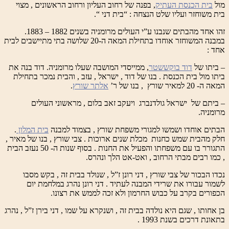
מול
בית הכנסת העתיק
, בפנה של רחוב העליון ורחוב הראשונים , מצוי
בית משוחזר ועליו שלט הנצחה : “בית דני “.
זהו אחד מהבתים שנבנו ע”י העולים מרומניה בשנים 1882 – 1883.
במבנה המשוחזר אוחדו בתחילת המאה ה-20 שלושה בתי מתיישבים לבית
אחד :
– ביתו של
דוד בוקששטר
, ממייסדי המושבה שעלו מרומניה. דוד בנה את
ביתו מול בית הכנסת . בנו של דוד , ישראל , עזב , והבית נמכר בתחילת
המאה ה- 20 למאיר שורץ , בנו של ר’
אלתר שורץ
.
– ביתם של ישראל גולדנברג ויעקב זאב בלום , מראשוני העולים
מרומניה.
הבתים אוחדו ושמשו למגורי משפחת שורץ , בצמוד למבנה
בית המלון
.
חלק מהבית שמש כחנות מכלת שנים ארוכות . צבי שורץ , בנו של מאיר ,
התגורר בו עם משפחתו והפעיל את החנות . בסוף שנות ה- 50 נעזב הבית
, כמו רבים מבתי הרחוב , ואט-אט הלך ונהרס.
נכדו הבכור של צבי שורץ , דני רונן ז”ל , שנולד בבית זה , בקש מסבו
לשמור עבורו את שרידי המבנה לעתיד . דני רונן נהרג במלחמת יום
הכפורים בקרב על כבוש החרמון ולא זכה לממש את רצונו.
בן אחותו , שגם היא נולדה בבית זה , ושנקרא על שמו , דני בירן ז”ל , נהרג
בתאונת דרכים בשנת 1993 .