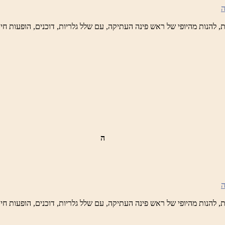
טיק
ש
נה
לברד
ידי
טיק
ה
ש
נה