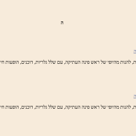
ה
ש
נה
לברד
ידי
טיק
ש
נה
לברד
ידי