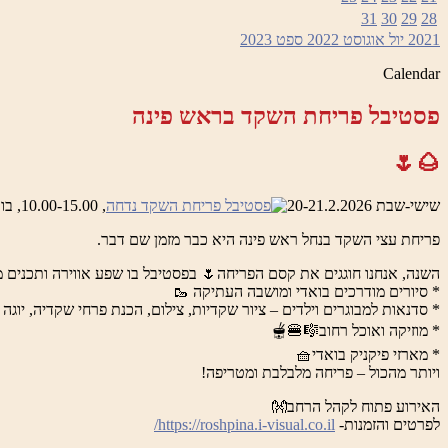
בו
31
30
29
28
–
2021
יול
אוגוסט 2022
ספט
2023
יר
בו
Calendar
פסטיבל פריחת השקד בראש פינה
🌰🌷
שישי-שבת 20-21.2.2026
, 10.00-15.00, בואדי ראש פינה והמושבה העתיקה
פריחת עצי השקד בנחל ראש פינה היא כבר מזמן שם דבר.
השנה, אנחנו חוגגים את קסם הפריחה🌷 בפסטיבל בו שפע אווירה ותכנים מ
* סיורים מודרכים בואדי ומושבה העתיקה 🥾
* סדנאות למבוגרים וילדים – ציור שקדיות, צילום, הכנת פרחי שקדיה, יוגה 
* מוזיקה ואוכל רחוב🎼🍔🫕
* מארזי פיקניק בואדי🧺
ויותר מהכול – פריחה מלבלבת ומטריפה!
האירוע פתוח לקהל הרחב👐
לפרטים והזמנות-
https://roshpina.i-visual.co.il/