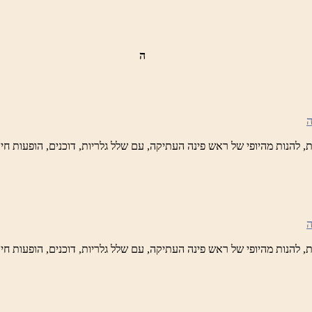
ה
ש
נה
לברד
ידי
טיק
ש
נה
לברד
ידי