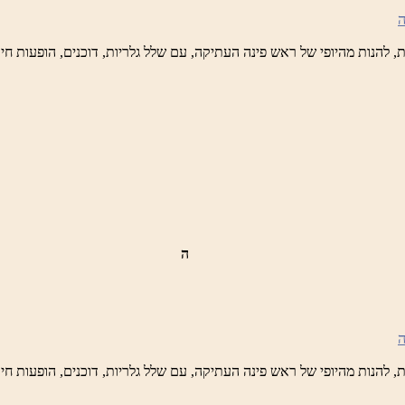
טיק
ש
נה
לברד
ידי
טיק
ה
ש
נה