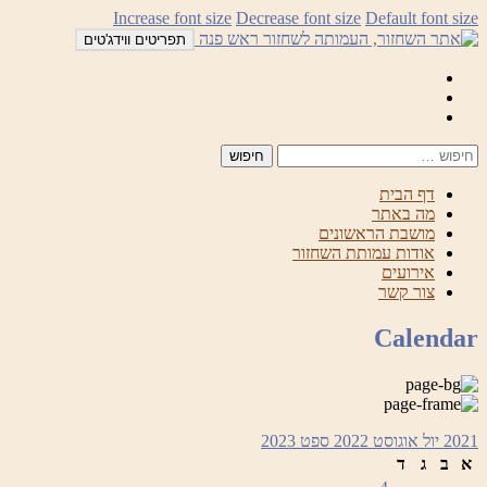
לדלג
Increase font size
Decrease font size
Default font size
לתוכן
תפריטים ווידג'טים
Mail
Facebook
Instagram
דף הבית
מה באתר
מושבת הראשונים
אודות עמותת השחזור
אירועים
צור קשר
Calendar
2021
יול
אוגוסט 2022
ספט
2023
א
ב
ג
ד