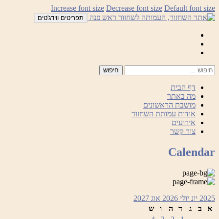
לדלג
Increase font size
Decrease font size
Default font size
לתוכן
תפריטים ווידג'טים
Mail
Facebook
Instagram
דף הבית
מה באתר
מושבת הראשונים
אודות עמותת השחזור
אירועים
צור קשר
Calendar
2025
יונ
יולי 2026
אוג
2027
א
ב
ג
ד
ה
ו
ש