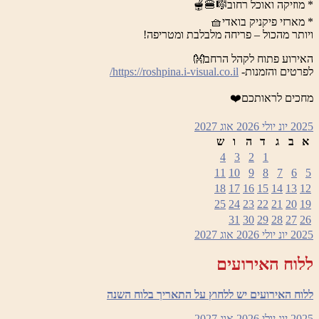
* מוזיקה ואוכל רחוב🎼🍔🫕
* מארזי פיקניק בואדי🧺
ויותר מהכול – פריחה מלבלבת ומטריפה!
האירוע פתוח לקהל הרחב👐
לפרטים והזמנות-
https://roshpina.i-visual.co.il/
מחכים לראותכם❤️
2025
יונ
יולי 2026
אוג
2027
א
ב
ג
ד
ה
ו
ש
4
3
2
1
11
10
9
8
7
6
5
18
17
16
15
14
13
12
25
24
23
22
21
20
19
31
30
29
28
27
26
2025
יונ
יולי 2026
אוג
2027
ללוח האירועים
ללוח האירועים יש ללחוץ על התאריך בלוח השנה
2025
יונ
יולי 2026
אוג
2027