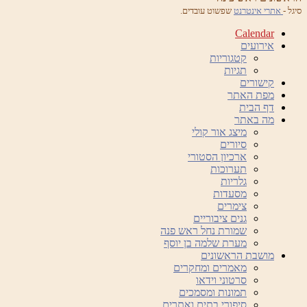
סיגל -
אתרי אינטרנט
שפשוט עובדים.
Calendar
אירועים
קטגוריות
תגיות
קישורים
מפת האתר
דף הבית
מה באתר
מיצג אור קולי
סיורים
ארכיון הסטורי
תערוכות
גלריות
מסעדות
צימרים
גנים ציבוריים
שמורת נחל ראש פנה
מערת שלמה בן יוסף
מושבת הראשונים
מאמרים ומחקרים
סרטוני וידאו
תמונות ומסמכים
סיפורי בתים ואתרים