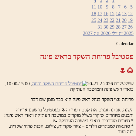
4
3
2
1
11
10
9
8
7
6
5
18
17
16
15
14
13
12
25
24
23
22
21
20
19
31
30
29
28
27
26
2025
יונ
יולי 2026
אוג
2027
Calendar
פסטיבל פריחת השקד בראש פינה
🌰🌷
שישי-שבת 20-21.2.2026
, 10.00-15.00,
בואדי ראש פינה והמושבה העתיקה
פריחת עצי השקד בנחל ראש פינה היא כבר מזמן שם דבר.
השנה, אנחנו חוגגים את קסם הפריחה🌷 בפסטיבל בו שפע אווירה
ותכנים מיוחדים שיקרו בשלל מוקדים במושבה העתיקה וואדי ראש פינה:
* סיורים מודרכים בואדי ומושבה העתיקה 🥾
* סדנאות למבוגרים וילדים – ציור שקדיות, צילום, הכנת פרחי שקדיה,
יוגה ועוד