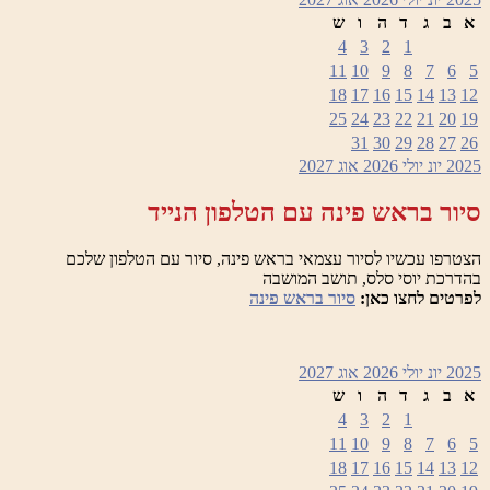
א
ב
ג
ד
ה
ו
ש
4
3
2
1
11
10
9
8
7
6
5
18
17
16
15
14
13
12
25
24
23
22
21
20
19
31
30
29
28
27
26
2025
יונ
יולי 2026
אוג
2027
סיור בראש פינה עם הטלפון הנייד
הצטרפו עכשיו לסיור עצמאי בראש פינה, סיור עם הטלפון שלכם
בהדרכת יוסי סלס, תושב המושבה
לפרטים לחצו כאן:
סיור בראש פינה
2025
יונ
יולי 2026
אוג
2027
א
ב
ג
ד
ה
ו
ש
4
3
2
1
11
10
9
8
7
6
5
18
17
16
15
14
13
12