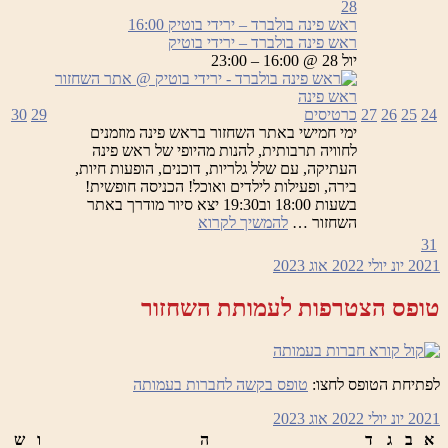
פינה
28
בולברד
ראש פינה בולברד – ירידי בוטיק
16:00
–
ראש פינה בולברד – ירידי בוטיק
ירידי
יול 28 @ 16:00 – 23:00
בוטיק
24
25
26
27
כרטיסים
29
30
ימי חמישי באתר השחזור בראש פינה מוזמנים
לחוויה תרבותית, להנות מהיופי של ראש פינה
העתיקה, עם שלל גלריות, דוכנים, הופעות חיות,
בירה, ופעילות לילדים ואוכל! הכניסה חופשית!
בשעות 18:00 וב19:30 יצא סיור מודרך באתר
ראש
השחזור …
להמשיך לקרוא
פינה
31
בולברד
2021
יונ
יולי 2022
אוג
2023
–
ירידי
טופס הצטרפות לעמותת השחזור
בוטיק
לפתיחת הטופס לחצו:
טופס בקשה לחברות בעמותה
2021
יונ
יולי 2022
אוג
2023
א
ב
ג
ד
ה
ו
ש