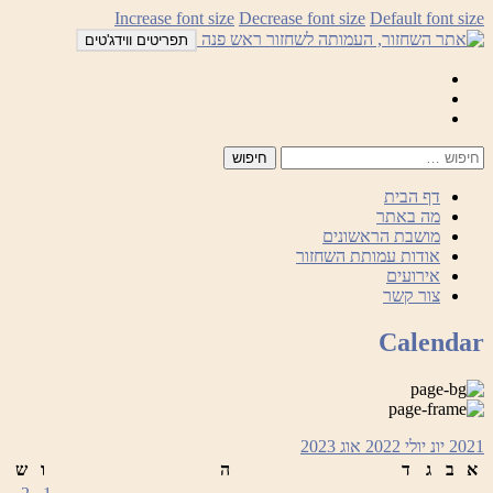
לדלג
Increase font size
Decrease font size
Default font size
לתוכן
תפריטים ווידג'טים
Mail
Facebook
Instagram
דף הבית
מה באתר
מושבת הראשונים
אודות עמותת השחזור
אירועים
צור קשר
Calendar
2021
יונ
יולי 2022
אוג
2023
א
ב
ג
ד
ה
ו
ש