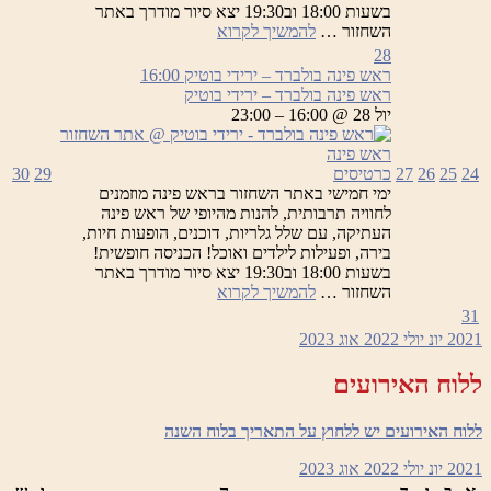
בשעות 18:00 וב19:30 יצא סיור מודרך באתר
ראש
השחזור …
להמשיך לקרוא
פינה
28
בולברד
ראש פינה בולברד – ירידי בוטיק
16:00
–
ראש פינה בולברד – ירידי בוטיק
ירידי
יול 28 @ 16:00 – 23:00
בוטיק
24
25
26
27
כרטיסים
29
30
ימי חמישי באתר השחזור בראש פינה מוזמנים
לחוויה תרבותית, להנות מהיופי של ראש פינה
העתיקה, עם שלל גלריות, דוכנים, הופעות חיות,
בירה, ופעילות לילדים ואוכל! הכניסה חופשית!
בשעות 18:00 וב19:30 יצא סיור מודרך באתר
ראש
השחזור …
להמשיך לקרוא
פינה
31
בולברד
2021
יונ
יולי 2022
אוג
2023
–
ירידי
ללוח האירועים
בוטיק
ללוח האירועים יש ללחוץ על התאריך בלוח השנה
2021
יונ
יולי 2022
אוג
2023