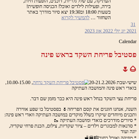
העתיקה, עם שלל גלריות, דוכנים, הופעות חיות,
בירה, ופעילות לילדים ואוכל! הכניסה חופשית!
בשעות 18:00 וב19:30 יצא סיור מודרך באתר
ראש
השחזור …
להמשיך לקרוא
פינה
31
בולברד
2021
יונ
יולי 2022
אוג
2023
–
ירידי
Calendar
בוטיק
פסטיבל פריחת השקד בראש פינה
🌰🌷
שישי-שבת 20-21.2.2026
, 10.00-15.00,
בואדי ראש פינה והמושבה העתיקה
פריחת עצי השקד בנחל ראש פינה היא כבר מזמן שם דבר.
השנה, אנחנו חוגגים את קסם הפריחה🌷 בפסטיבל בו שפע אווירה
ותכנים מיוחדים שיקרו בשלל מוקדים במושבה העתיקה וואדי ראש פינה:
* סיורים מודרכים בואדי ומושבה העתיקה 🥾
* סדנאות למבוגרים וילדים – ציור שקדיות, צילום, הכנת פרחי שקדיה,
יוגה ועוד
* מוזיקה ואוכל רחוב🎼🍔🫕