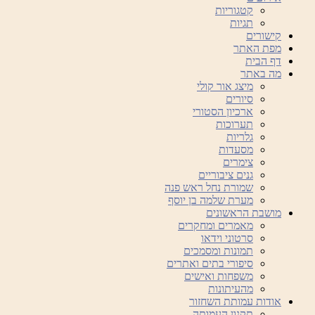
קטגוריות
תגיות
קישורים
מפת האתר
דף הבית
מה באתר
מיצג אור קולי
סיורים
ארכיון הסטורי
תערוכות
גלריות
מסעדות
צימרים
גנים ציבוריים
שמורת נחל ראש פנה
מערת שלמה בן יוסף
מושבת הראשונים
מאמרים ומחקרים
סרטוני וידאו
תמונות ומסמכים
סיפורי בתים ואתרים
משפחות ואישים
מהעיתונות
אודות עמותת השחזור
תקנון העמותה