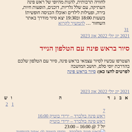
לחוויה תרבותית, להנות מהיופי של ראש פינה
העתיקה, עם שלל גלריות, דוכנים, הופעות חיות,
בירה, ופעילות לילדים ואוכל! הכניסה חופשית!
בשעות 18:00 וב19:30 יצא סיור מודרך באתר
ראש
השחזור …
להמשיך לקרוא
פינה
31
בולברד
2021
יונ
יולי 2022
אוג
2023
–
ירידי
סיור בראש פינה עם הטלפון הנייד
בוטיק
הצטרפו עכשיו לסיור עצמאי בראש פינה, סיור עם הטלפון שלכם
בהדרכת יוסי סלס, תושב המושבה
לפרטים לחצו כאן:
סיור בראש פינה
2021
יונ
יולי 2022
אוג
2023
א
ב
ג
ד
ה
ו
ש
2
1
7
ראש פינה בולברד – ירידי בוטיק
16:00
ראש פינה בולברד – ירידי בוטיק
יול 7 @ 16:00 – 23:00