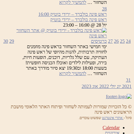
ראש
השחזור …
להמשיך לקרוא
פינה
28
בולברד
ראש פינה בולברד – ירידי בוטיק
16:00
–
ראש פינה בולברד – ירידי בוטיק
ירידי
יול 28 @ 16:00 – 23:00
בוטיק
24
25
26
27
כרטיסים
29
30
ימי חמישי באתר השחזור בראש פינה מוזמנים
לחוויה תרבותית, להנות מהיופי של ראש פינה
העתיקה, עם שלל גלריות, דוכנים, הופעות חיות,
בירה, ופעילות לילדים ואוכל! הכניסה חופשית!
בשעות 18:00 וב19:30 יצא סיור מודרך באתר
ראש
השחזור …
להמשיך לקרוא
פינה
31
בולברד
2021
יונ
יולי 2022
אוג
2023
–
ירידי
בוטיק
© כל הזכויות שמורות לעמותה לשחזור ופיתוח האתר הלאומי מושבת
הראשונים ראש פינה
סיגל -
אתרי אינטרנט
שפשוט עובדים.
Calendar
אירועים