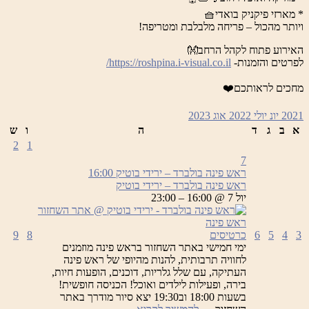
* מארזי פיקניק בואדי🧺
ויותר מהכול – פריחה מלבלבת ומטריפה!
האירוע פתוח לקהל הרחב👐
לפרטים והזמנות-
https://roshpina.i-visual.co.il/
מחכים לראותכם❤️
2021
יונ
יולי 2022
אוג
2023
א
ב
ג
ד
ה
ו
ש
2
1
7
ראש פינה בולברד – ירידי בוטיק
16:00
ראש פינה בולברד – ירידי בוטיק
יול 7 @ 16:00 – 23:00
3
4
5
6
כרטיסים
8
9
ימי חמישי באתר השחזור בראש פינה מוזמנים
לחוויה תרבותית, להנות מהיופי של ראש פינה
העתיקה, עם שלל גלריות, דוכנים, הופעות חיות,
בירה, ופעילות לילדים ואוכל! הכניסה חופשית!
בשעות 18:00 וב19:30 יצא סיור מודרך באתר
ראש