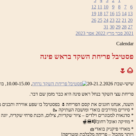
5
4
3
2
1
12
11
10
9
8
7
6
19
18
17
16
15
14
13
26
25
24
23
22
21
20
31
30
29
28
27
2021
פבר
מרץ 2022
אפר
2023
Calendar
פסטיבל פריחת השקד בראש פינה
🌰🌷
שישי-שבת 20-21.2.2026
, 10.00-15.00, בואדי ראש פינה והמושבה העתיקה
פריחת עצי השקד בנחל ראש פינה היא כבר מזמן שם דבר.
השנה, אנחנו חוגגים את קסם הפריחה🌷 בפסטיבל בו שפע אווירה ותכנים מ
* סיורים מודרכים בואדי ומושבה העתיקה 🥾
* סדנאות למבוגרים וילדים – ציור שקדיות, צילום, הכנת פרחי שקדיה, יוגה 
* מוזיקה ואוכל רחוב🎼🍔🫕
* מארזי פיקניק בואדי🧺
ויותר מהכול – פריחה מלבלבת ומטריפה!