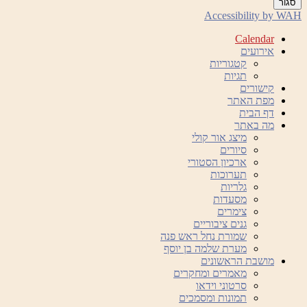
סגור
Accessibility by WAH
Calendar
אירועים
קטגוריות
תגיות
קישורים
מפת האתר
דף הבית
מה באתר
מיצג אור קולי
סיורים
ארכיון הסטורי
תערוכות
גלריות
מסעדות
צימרים
גנים ציבוריים
שמורת נחל ראש פנה
מערת שלמה בן יוסף
מושבת הראשונים
מאמרים ומחקרים
סרטוני וידאו
תמונות ומסמכים