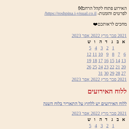
האירוע פתוח לקהל הרחב👐
לפרטים והזמנות-
https://roshpina.i-visual.co.il/
מחכים לראותכם❤️
2021
פבר
מרץ 2022
אפר
2023
א
ב
ג
ד
ה
ו
ש
5
4
3
2
1
12
11
10
9
8
7
6
19
18
17
16
15
14
13
26
25
24
23
22
21
20
31
30
29
28
27
2021
פבר
מרץ 2022
אפר
2023
ללוח האירועים
ללוח האירועים יש ללחוץ על התאריך בלוח השנה
2021
פבר
מרץ 2022
אפר
2023
א
ב
ג
ד
ה
ו
ש
5
4
3
2
1