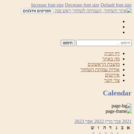
לדלג
Increase font size
Decrease font size
Default font size
לתוכן
תפריטים ווידג'טים
Mail
Facebook
Instagram
דף הבית
מה באתר
מושבת הראשונים
אודות עמותת השחזור
אירועים
צור קשר
Calendar
2021
פבר
מרץ 2022
אפר
2023
א
ב
ג
ד
ה
ו
ש