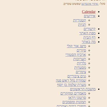
סיגל -
אתרי אינטרנט
שפשוט עובדים.
Calendar
אירועים
קטגוריות
תגיות
קישורים
מפת האתר
דף הבית
מה באתר
מיצג אור קולי
סיורים
ארכיון הסטורי
תערוכות
גלריות
מסעדות
צימרים
גנים ציבוריים
שמורת נחל ראש פנה
מערת שלמה בן יוסף
מושבת הראשונים
מאמרים ומחקרים
סרטוני וידאו
תמונות ומסמכים
סיפורי בתים ואתרים