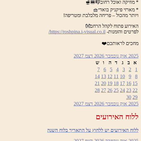
* מוזיקה ואוכל רחוב🎼🍔🫕
* מארזי פיקניק בואדי🧺
ויותר מהכול – פריחה מלבלבת ומטריפה!
האירוע פתוח לקהל הרחב👐
לפרטים והזמנות-
https://roshpina.i-visual.co.il/
מחכים לראותכם❤️
2025
אוק
נובמבר 2026
דצמ
2027
א
ב
ג
ד
ה
ו
ש
7
6
5
4
3
2
1
14
13
12
11
10
9
8
21
20
19
18
17
16
15
28
27
26
25
24
23
22
30
29
2025
אוק
נובמבר 2026
דצמ
2027
ללוח האירועים
ללוח האירועים יש ללחוץ על התאריך בלוח השנה
2025
אוק
נובמבר 2026
דצמ
2027