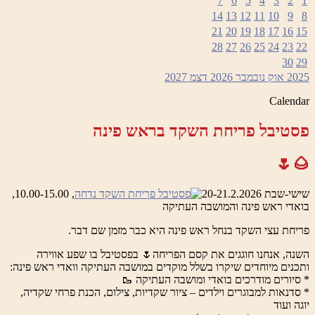
7
6
5
4
3
2
1
14
13
12
11
10
9
8
21
20
19
18
17
16
15
28
27
26
25
24
23
22
30
29
2025
אוק
נובמבר 2026
דצמ
2027
Calendar
פסטיבל פריחת השקד בראש פינה
🌰🌷
שישי-שבת 20-21.2.2026
, 10.00-15.00,
בואדי ראש פינה והמושבה העתיקה
פריחת עצי השקד בנחל ראש פינה היא כבר מזמן שם דבר.
השנה, אנחנו חוגגים את קסם הפריחה🌷 בפסטיבל בו שפע אווירה
ותכנים מיוחדים שיקרו בשלל מוקדים במושבה העתיקה וואדי ראש פינה:
* סיורים מודרכים בואדי ומושבה העתיקה 🥾
* סדנאות למבוגרים וילדים – ציור שקדיות, צילום, הכנת פרחי שקדיה,
יוגה ועוד