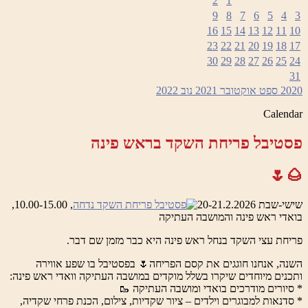
2
1
9
8
7
6
5
4
3
16
15
14
13
12
11
10
23
22
21
20
19
18
17
30
29
28
27
26
25
24
31
2020
ספט
אוקטובר 2021
נוב
2022
Calendar
פסטיבל פריחת השקד בראש פינה
🌰🌷
שישי-שבת 20-21.2.2026
, 10.00-15.00,
בואדי ראש פינה והמושבה העתיקה
פריחת עצי השקד בנחל ראש פינה היא כבר מזמן שם דבר.
השנה, אנחנו חוגגים את קסם הפריחה🌷 בפסטיבל בו שפע אווירה
ותכנים מיוחדים שיקרו בשלל מוקדים במושבה העתיקה וואדי ראש פינה:
* סיורים מודרכים בואדי ומושבה העתיקה 🥾
* סדנאות למבוגרים וילדים – ציור שקדיות, צילום, הכנת פרחי שקדיה,