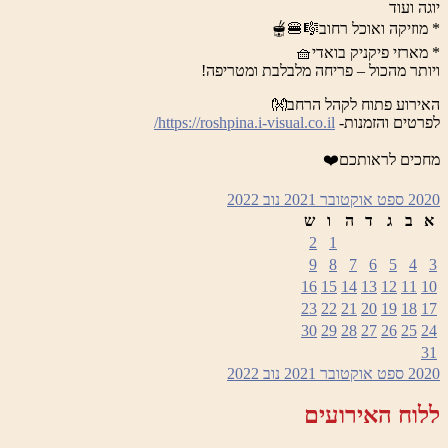
יוגה ועוד
* מוזיקה ואוכל רחוב🎼🍔🫕
* מארזי פיקניק בואדי🧺
ויותר מהכול – פריחה מלבלבת ומטריפה!
האירוע פתוח לקהל הרחב👐
לפרטים והזמנות-
https://roshpina.i-visual.co.il/
מחכים לראותכם❤️
2020
ספט
אוקטובר 2021
נוב
2022
א
ב
ג
ד
ה
ו
ש
2
1
9
8
7
6
5
4
3
16
15
14
13
12
11
10
23
22
21
20
19
18
17
30
29
28
27
26
25
24
31
2020
ספט
אוקטובר 2021
נוב
2022
ללוח האירועים