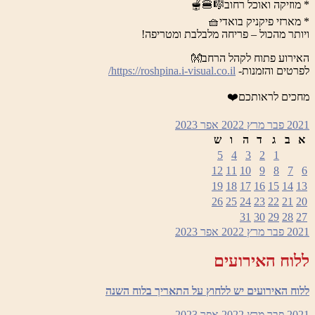
* מוזיקה ואוכל רחוב🎼🍔🫕
* מארזי פיקניק בואדי🧺
ויותר מהכול – פריחה מלבלבת ומטריפה!
האירוע פתוח לקהל הרחב👐
לפרטים והזמנות-
https://roshpina.i-visual.co.il/
מחכים לראותכם❤️
2021
פבר
מרץ 2022
אפר
2023
א
ב
ג
ד
ה
ו
ש
5
4
3
2
1
12
11
10
9
8
7
6
19
18
17
16
15
14
13
26
25
24
23
22
21
20
31
30
29
28
27
2021
פבר
מרץ 2022
אפר
2023
ללוח האירועים
ללוח האירועים יש ללחוץ על התאריך בלוח השנה
2021
פבר
מרץ 2022
אפר
2023