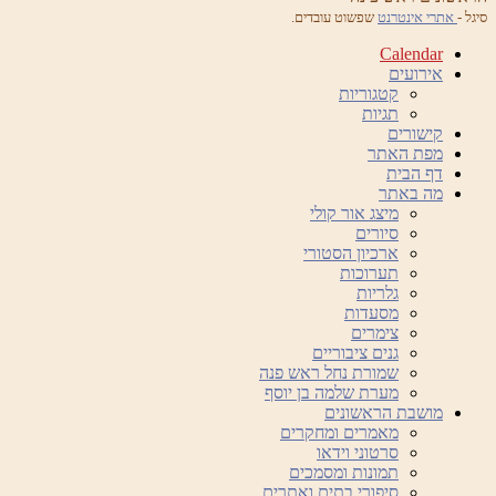
סיגל -
אתרי אינטרנט
שפשוט עובדים.
Calendar
אירועים
קטגוריות
תגיות
קישורים
מפת האתר
דף הבית
מה באתר
מיצג אור קולי
סיורים
ארכיון הסטורי
תערוכות
גלריות
מסעדות
צימרים
גנים ציבוריים
שמורת נחל ראש פנה
מערת שלמה בן יוסף
מושבת הראשונים
מאמרים ומחקרים
סרטוני וידאו
תמונות ומסמכים
סיפורי בתים ואתרים