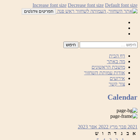
לדלג
Increase font size
Decrease font size
Default font size
לתוכן
תפריטים ווידג'טים
Mail
Facebook
Instagram
דף הבית
מה באתר
מושבת הראשונים
אודות עמותת השחזור
אירועים
צור קשר
Calendar
2021
פבר
מרץ 2022
אפר
2023
א
ב
ג
ד
ה
ו
ש