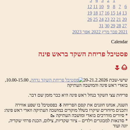
5
4
3
2
1
12
11
10
9
8
7
6
19
18
17
16
15
14
13
26
25
24
23
22
21
20
31
30
29
28
27
2021
פבר
מרץ 2022
אפר
2023
Calendar
פסטיבל פריחת השקד בראש פינה
🌰🌷
שישי-שבת 20-21.2.2026
, 10.00-15.00,
בואדי ראש פינה והמושבה העתיקה
פריחת עצי השקד בנחל ראש פינה היא כבר מזמן שם דבר.
השנה, אנחנו חוגגים את קסם הפריחה🌷 בפסטיבל בו שפע אווירה
ותכנים מיוחדים שיקרו בשלל מוקדים במושבה העתיקה וואדי ראש פינה:
* סיורים מודרכים בואדי ומושבה העתיקה 🥾
* סדנאות למבוגרים וילדים – ציור שקדיות, צילום, הכנת פרחי שקדיה,
יוגה ועוד