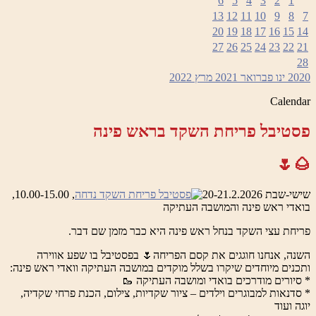
6
5
4
3
2
1
13
12
11
10
9
8
7
20
19
18
17
16
15
14
27
26
25
24
23
22
21
28
2020
ינו
פברואר 2021
מרץ
2022
Calendar
פסטיבל פריחת השקד בראש פינה
🌰🌷
שישי-שבת 20-21.2.2026
, 10.00-15.00,
בואדי ראש פינה והמושבה העתיקה
פריחת עצי השקד בנחל ראש פינה היא כבר מזמן שם דבר.
השנה, אנחנו חוגגים את קסם הפריחה🌷 בפסטיבל בו שפע אווירה
ותכנים מיוחדים שיקרו בשלל מוקדים במושבה העתיקה וואדי ראש פינה:
* סיורים מודרכים בואדי ומושבה העתיקה 🥾
* סדנאות למבוגרים וילדים – ציור שקדיות, צילום, הכנת פרחי שקדיה,
יוגה ועוד