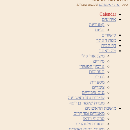
סיגל -
אתרי אינטרנט
שפשוט עובדים.
Calendar
אירועים
קטגוריות
תגיות
קישורים
מפת האתר
דף הבית
מה באתר
מיצג אור קולי
סיורים
ארכיון הסטורי
תערוכות
גלריות
מסעדות
צימרים
גנים ציבוריים
שמורת נחל ראש פנה
מערת שלמה בן יוסף
מושבת הראשונים
מאמרים ומחקרים
סרטוני וידאו
תמונות ומסמכים
סיפורי בתים ואתרים