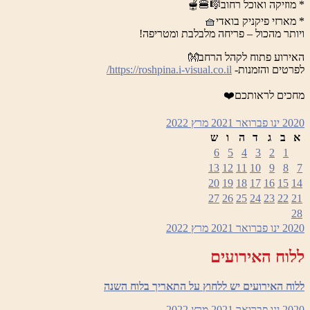
* מוזיקה ואוכל רחוב🎼🍔🫕
* מארזי פיקניק בואדי🧺
ויותר מהכול – פריחה מלבלבת ומטריפה!
האירוע פתוח לקהל הרחב👐
לפרטים והזמנות-
https://roshpina.i-visual.co.il/
מחכים לראותכם❤️
2020
ינו
פברואר 2021
מרץ
2022
א
ב
ג
ד
ה
ו
ש
6
5
4
3
2
1
13
12
11
10
9
8
7
20
19
18
17
16
15
14
27
26
25
24
23
22
21
28
2020
ינו
פברואר 2021
מרץ
2022
ללוח האירועים
ללוח האירועים יש ללחוץ על התאריך בלוח השנה
2020
ינו
פברואר 2021
מרץ
2022