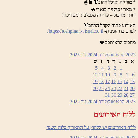
* מוזיקה ואוכל רחוב🎼🍔🫕
* מארזי פיקניק בואדי🧺
ויותר מהכול – פריחה מלבלבת ומטריפה!
האירוע פתוח לקהל הרחב👐
לפרטים והזמנות-
https://roshpina.i-visual.co.il/
מחכים לראותכם❤️
2023
ספט
אוקטובר 2024
נוב
2025
א
ב
ג
ד
ה
ו
ש
5
4
3
2
1
12
11
10
9
8
7
6
19
18
17
16
15
14
13
26
25
24
23
22
21
20
31
30
29
28
27
2023
ספט
אוקטובר 2024
נוב
2025
ללוח האירועים
ללוח האירועים יש ללחוץ על התאריך בלוח השנה
2023
ספט
אוקטובר 2024
נוב
2025