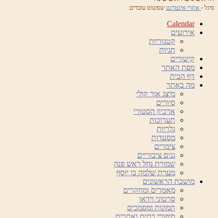
סיגל -
אתרי אינטרנט
שפשוט עובדים.
Calendar
אירועים
קטגוריות
תגיות
קישורים
מפת האתר
דף הבית
מה באתר
מיצג אור קולי
סיורים
ארכיון הסטורי
תערוכות
גלריות
מסעדות
צימרים
גנים ציבוריים
שמורת נחל ראש פנה
מערת שלמה בן יוסף
מושבת הראשונים
מאמרים ומחקרים
סרטוני וידאו
תמונות ומסמכים
סיפורי בתים ואתרים