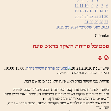
5
4
3
2
1
12
11
10
9
8
7
6
19
18
17
16
15
14
13
26
25
24
23
22
21
20
31
30
29
28
27
2023
ספט
אוקטובר 2024
נוב
2025
Calendar
פסטיבל פריחת השקד בראש פינה
🌰🌷
שישי-שבת 20-21.2.2026
, 10.00-15.00,
בואדי ראש פינה והמושבה העתיקה
פריחת עצי השקד בנחל ראש פינה היא כבר מזמן שם דבר.
השנה, אנחנו חוגגים את קסם הפריחה🌷 בפסטיבל בו שפע אווירה
ותכנים מיוחדים שיקרו בשלל מוקדים במושבה העתיקה וואדי ראש פינה:
* סיורים מודרכים בואדי ומושבה העתיקה 🥾
* סדנאות למבוגרים וילדים – ציור שקדיות, צילום, הכנת פרחי שקדיה,
יוגה ועוד