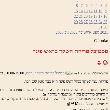
1
8
7
6
5
4
3
2
15
14
13
12
11
10
9
22
21
20
19
18
17
16
29
28
27
26
25
24
23
31
30
2021
ספט
אוקטובר 2022
נוב
2023
Calendar
פסטיבל פריחת השקד בראש פינה
🌰🌷
שישי-שבת 20-21.2.2026
, 10.00-15.00, בואדי ראש פינה והמושבה העתיקה
פריחת עצי השקד בנחל ראש פינה היא כבר מזמן שם דבר.
השנה, אנחנו חוגגים את קסם הפריחה🌷 בפסטיבל בו שפע אווירה ותכנים מ
* סיורים מודרכים בואדי ומושבה העתיקה 🥾
* סדנאות למבוגרים וילדים – ציור שקדיות, צילום, הכנת פרחי שקדיה, יוגה 
* מוזיקה ואוכל רחוב🎼🍔🫕
* מארזי פיקניק בואדי🧺