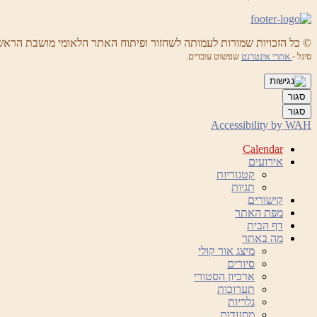
© כל הזכויות שמורות לעמותה לשחזור ופיתוח האתר הלאומי מושבת הראש
סיגל -
אתרי אינטרנט
שפשוט עובדים.
סגור
סגור
Accessibility by WAH
Calendar
אירועים
קטגוריות
תגיות
קישורים
מפת האתר
דף הבית
מה באתר
מיצג אור קולי
סיורים
ארכיון הסטורי
תערוכות
גלריות
מסעדות