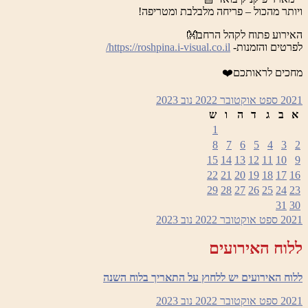
ויותר מהכול – פריחה מלבלבת ומטריפה!
האירוע פתוח לקהל הרחב👐
לפרטים והזמנות-
https://roshpina.i-visual.co.il/
מחכים לראותכם❤️
2021
ספט
אוקטובר 2022
נוב
2023
א
ב
ג
ד
ה
ו
ש
1
8
7
6
5
4
3
2
15
14
13
12
11
10
9
22
21
20
19
18
17
16
29
28
27
26
25
24
23
31
30
2021
ספט
אוקטובר 2022
נוב
2023
ללוח האירועים
ללוח האירועים יש ללחוץ על התאריך בלוח השנה
2021
ספט
אוקטובר 2022
נוב
2023