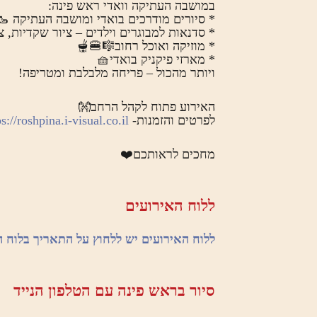
במושבה העתיקה וואדי ראש פינה:
* סיורים מודרכים בואדי ומושבה העתיקה 🥾
* סדנאות למבוגרים וילדים – ציור שקדיות, צ
* מוזיקה ואוכל רחוב🎼🍔🫕
* מארזי פיקניק בואדי🧺
ויותר מהכול – פריחה מלבלבת ומטריפה!
האירוע פתוח לקהל הרחב👐
לפרטים והזמנות-
s://roshpina.i-visual.co.il/
מחכים לראותכם❤️
ללוח האירועים
ללוח האירועים יש ללחוץ על התאריך בלוח 
סיור בראש פינה עם הטלפון הנייד