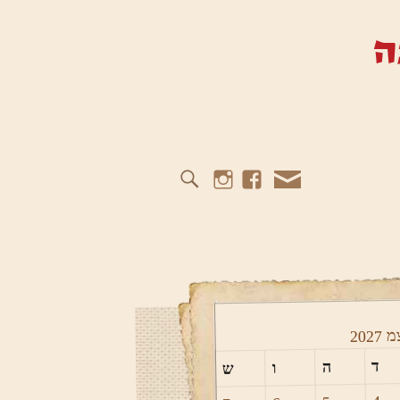
Instagram
Facebook
Mail
מ
2027
ד
ה
ו
ש