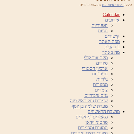
סיגל -
אתרי אינטרנט
שפשוט עובדים.
Calendar
אירועים
קטגוריות
תגיות
קישורים
מפת האתר
דף הבית
מה באתר
מיצג אור קולי
סיורים
ארכיון הסטורי
תערוכות
גלריות
מסעדות
צימרים
גנים ציבוריים
שמורת נחל ראש פנה
מערת שלמה בן יוסף
מושבת הראשונים
מאמרים ומחקרים
סרטוני וידאו
תמונות ומסמכים
סיפורי בתים ואתרים