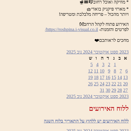
* מוזיקה ואוכל רחוב🎼🍔🫕
* מארזי פיקניק בואדי🧺
ויותר מהכול – פריחה מלבלבת ומטריפה!
האירוע פתוח לקהל הרחב👐
לפרטים והזמנות-
https://roshpina.i-visual.co.il/
מחכים לראותכם❤️
2023
ספט
אוקטובר 2024
נוב
2025
א
ב
ג
ד
ה
ו
ש
5
4
3
2
1
12
11
10
9
8
7
6
19
18
17
16
15
14
13
26
25
24
23
22
21
20
31
30
29
28
27
2023
ספט
אוקטובר 2024
נוב
2025
ללוח האירועים
ללוח האירועים יש ללחוץ על התאריך בלוח השנה
2023
ספט
אוקטובר 2024
נוב
2025