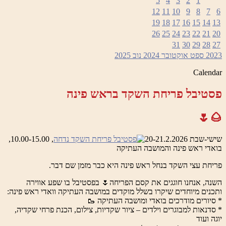
5
4
3
2
1
12
11
10
9
8
7
6
19
18
17
16
15
14
13
26
25
24
23
22
21
20
31
30
29
28
27
2023
ספט
אוקטובר 2024
נוב
2025
Calendar
פסטיבל פריחת השקד בראש פינה
🌰🌷
שישי-שבת 20-21.2.2026
, 10.00-15.00,
בואדי ראש פינה והמושבה העתיקה
פריחת עצי השקד בנחל ראש פינה היא כבר מזמן שם דבר.
השנה, אנחנו חוגגים את קסם הפריחה🌷 בפסטיבל בו שפע אווירה
ותכנים מיוחדים שיקרו בשלל מוקדים במושבה העתיקה וואדי ראש פינה:
* סיורים מודרכים בואדי ומושבה העתיקה 🥾
* סדנאות למבוגרים וילדים – ציור שקדיות, צילום, הכנת פרחי שקדיה,
יוגה ועוד