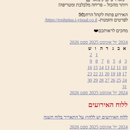
ויותר מהכול – פריחה מלבלבת ומטריפה!
האירוע פתוח לקהל הרחב👐
לפרטים והזמנות-
https://roshpina.i-visual.co.il/
מחכים לראותכם❤️
2024
יול
אוגוסט 2025
ספט
2026
א
ב
ג
ד
ה
ו
ש
2
1
9
8
7
6
5
4
3
16
15
14
13
12
11
10
23
22
21
20
19
18
17
30
29
28
27
26
25
24
31
2024
יול
אוגוסט 2025
ספט
2026
ללוח האירועים
ללוח האירועים יש ללחוץ על התאריך בלוח השנה
2024
יול
אוגוסט 2025
ספט
2026