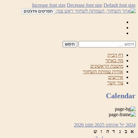
לדלג
Increase font size
Decrease font size
Default font size
לתוכן
תפריטים ווידג'טים
Mail
Facebook
Instagram
דף הבית
מה באתר
מושבת הראשונים
אודות עמותת השחזור
אירועים
צור קשר
Calendar
2024
יול
אוגוסט 2025
ספט
2026
א
ב
ג
ד
ה
ו
ש