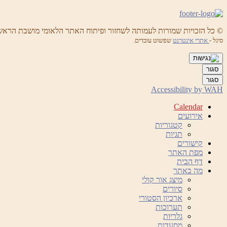
© כל הזכויות שמורות לעמותה לשחזור ופיתוח האתר הלאומי מושבת הראש
סיגל -
אתרי אינטרנט
שפשוט עובדים.
סגור
סגור
Accessibility by WAH
Calendar
אירועים
קטגוריות
תגיות
קישורים
מפת האתר
דף הבית
מה באתר
מיצג אור קולי
סיורים
ארכיון הסטורי
תערוכות
גלריות
מסעדות