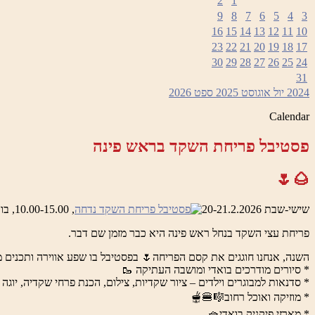
2
1
9
8
7
6
5
4
3
16
15
14
13
12
11
10
23
22
21
20
19
18
17
30
29
28
27
26
25
24
31
2024
יול
אוגוסט 2025
ספט
2026
Calendar
פסטיבל פריחת השקד בראש פינה
🌰🌷
שישי-שבת 20-21.2.2026
, 10.00-15.00, בואדי ראש פינה והמושבה העתיקה
פריחת עצי השקד בנחל ראש פינה היא כבר מזמן שם דבר.
השנה, אנחנו חוגגים את קסם הפריחה🌷 בפסטיבל בו שפע אווירה ותכנים מ
* סיורים מודרכים בואדי ומושבה העתיקה 🥾
* סדנאות למבוגרים וילדים – ציור שקדיות, צילום, הכנת פרחי שקדיה, יוגה 
* מוזיקה ואוכל רחוב🎼🍔🫕
* מארזי פיקניק בואדי🧺