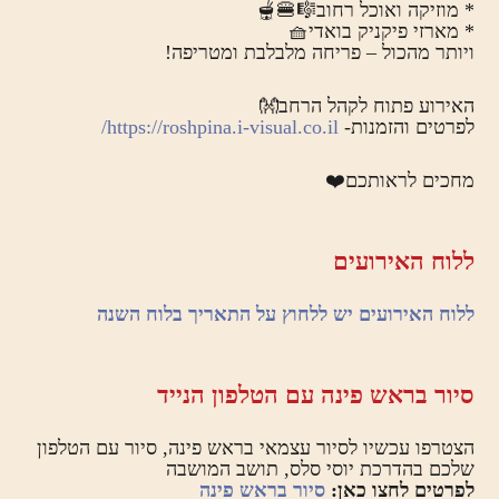
* מוזיקה ואוכל רחוב🎼🍔🫕
* מארזי פיקניק בואדי🧺
ויותר מהכול – פריחה מלבלבת ומטריפה!
האירוע פתוח לקהל הרחב👐
לפרטים והזמנות-
https://roshpina.i-visual.co.il/
מחכים לראותכם❤️
ללוח האירועים
ללוח האירועים יש ללחוץ על התאריך בלוח השנה
סיור בראש פינה עם הטלפון הנייד
הצטרפו עכשיו לסיור עצמאי בראש פינה, סיור עם הטלפון
שלכם בהדרכת יוסי סלס, תושב המושבה
לפרטים לחצו כאן:
סיור בראש פינה