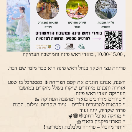
, 10.00-15.00, בואדי ראש פינה והמושבה העתיקה
פריחת עצי השקד בנחל ראש פינה היא כבר מזמן שם דבר.
השנה, אנחנו חוגגים את קסם הפריחה🌷 בפסטיבל בו שפע
אווירה ותכנים מיוחדים שיקרו בשלל מוקדים במושבה
העתיקה וואדי ראש פינה:
* סיורים מודרכים בואדי ומושבה העתיקה 🥾
* סדנאות למבוגרים וילדים – ציור שקדיות, צילום, הכנת
פרחי שקדיה, יוגה ועוד
* מוזיקה ואוכל רחוב🎼🍔🫕
* מארזי פיקניק בואדי🧺
ויותר מהכול – פריחה מלבלבת ומטריפה!