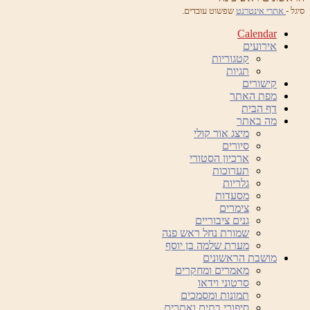
סיגל -
אתרי אינטרנט
שפשוט עובדים.
Calendar
אירועים
קטגוריות
תגיות
קישורים
מפת האתר
דף הבית
מה באתר
מיצג אור קולי
סיורים
ארכיון הסטורי
תערוכות
גלריות
מסעדות
צימרים
גנים ציבוריים
שמורת נחל ראש פנה
מערת שלמה בן יוסף
מושבת הראשונים
מאמרים ומחקרים
סרטוני וידאו
תמונות ומסמכים
סיפורי בתים ואתרים