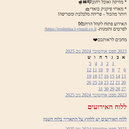
* מוזיקה ואוכל רחוב🎼🍔🫕
* מארזי פיקניק בואדי🧺
ויותר מהכול – פריחה מלבלבת ומטריפה!
האירוע פתוח לקהל הרחב👐
לפרטים והזמנות-
https://roshpina.i-visual.co.il/
מחכים לראותכם❤️
2023
ספט
אוקטובר 2024
נוב
2025
א
ב
ג
ד
ה
ו
ש
5
4
3
2
1
12
11
10
9
8
7
6
19
18
17
16
15
14
13
26
25
24
23
22
21
20
31
30
29
28
27
2023
ספט
אוקטובר 2024
נוב
2025
ללוח האירועים
ללוח האירועים יש ללחוץ על התאריך בלוח השנה
2023
ספט
אוקטובר 2024
נוב
2025