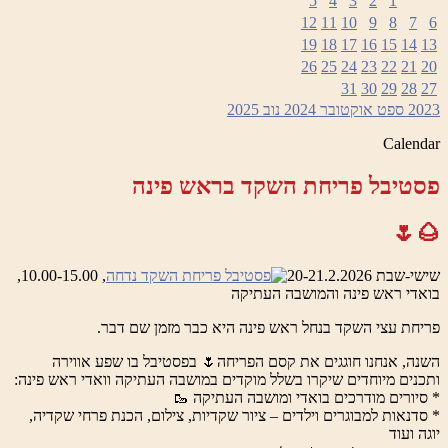
5
4
3
2
1
12
11
10
9
8
7
6
19
18
17
16
15
14
13
26
25
24
23
22
21
20
31
30
29
28
27
2023
ספט
אוקטובר 2024
נוב
2025
Calendar
פסטיבל פריחת השקד בראש פינה
🌰🌷
שישי-שבת 20-21.2.2026
, 10.00-15.00,
בואדי ראש פינה והמושבה העתיקה
פריחת עצי השקד בנחל ראש פינה היא כבר מזמן שם דבר.
השנה, אנחנו חוגגים את קסם הפריחה🌷 בפסטיבל בו שפע אווירה
ותכנים מיוחדים שיקרו בשלל מוקדים במושבה העתיקה וואדי ראש פינה:
* סיורים מודרכים בואדי ומושבה העתיקה 🥾
* סדנאות למבוגרים וילדים – ציור שקדיות, צילום, הכנת פרחי שקדיה,
יוגה ועוד