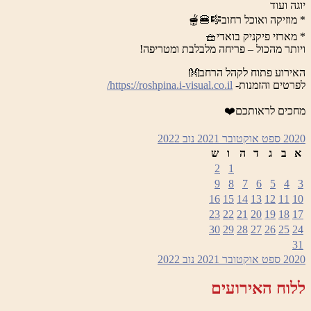
יוגה ועוד
* מוזיקה ואוכל רחוב🎼🍔🫕
* מארזי פיקניק בואדי🧺
ויותר מהכול – פריחה מלבלבת ומטריפה!
האירוע פתוח לקהל הרחב👐
לפרטים והזמנות-
https://roshpina.i-visual.co.il/
מחכים לראותכם❤️
2020
ספט
אוקטובר 2021
נוב
2022
א
ב
ג
ד
ה
ו
ש
2
1
9
8
7
6
5
4
3
16
15
14
13
12
11
10
23
22
21
20
19
18
17
30
29
28
27
26
25
24
31
2020
ספט
אוקטובר 2021
נוב
2022
ללוח האירועים