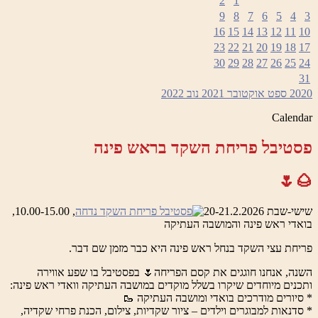
2
1
9
8
7
6
5
4
3
16
15
14
13
12
11
10
23
22
21
20
19
18
17
30
29
28
27
26
25
24
31
2020
ספט
אוקטובר 2021
נוב
2022
Calendar
פסטיבל פריחת השקד בראש פינה
🌰🌷
שישי-שבת 20-21.2.2026
, 10.00-15.00,
בואדי ראש פינה והמושבה העתיקה
פריחת עצי השקד בנחל ראש פינה היא כבר מזמן שם דבר.
השנה, אנחנו חוגגים את קסם הפריחה🌷 בפסטיבל בו שפע אווירה
ותכנים מיוחדים שיקרו בשלל מוקדים במושבה העתיקה וואדי ראש פינה:
* סיורים מודרכים בואדי ומושבה העתיקה 🥾
* סדנאות למבוגרים וילדים – ציור שקדיות, צילום, הכנת פרחי שקדיה,