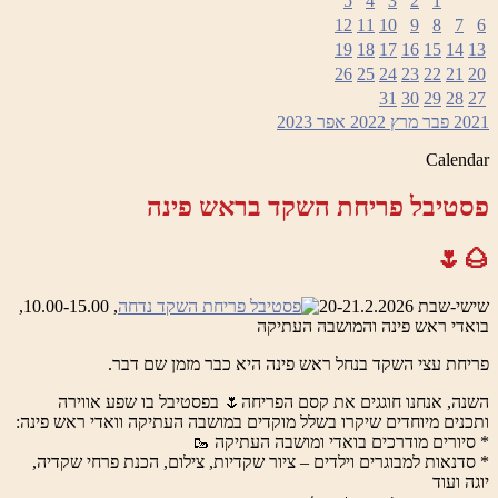
5
4
3
2
1
12
11
10
9
8
7
6
19
18
17
16
15
14
13
26
25
24
23
22
21
20
31
30
29
28
27
2021
פבר
מרץ 2022
אפר
2023
Calendar
פסטיבל פריחת השקד בראש פינה
🌰🌷
שישי-שבת 20-21.2.2026
, 10.00-15.00,
בואדי ראש פינה והמושבה העתיקה
פריחת עצי השקד בנחל ראש פינה היא כבר מזמן שם דבר.
השנה, אנחנו חוגגים את קסם הפריחה🌷 בפסטיבל בו שפע אווירה
ותכנים מיוחדים שיקרו בשלל מוקדים במושבה העתיקה וואדי ראש פינה:
* סיורים מודרכים בואדי ומושבה העתיקה 🥾
* סדנאות למבוגרים וילדים – ציור שקדיות, צילום, הכנת פרחי שקדיה,
יוגה ועוד