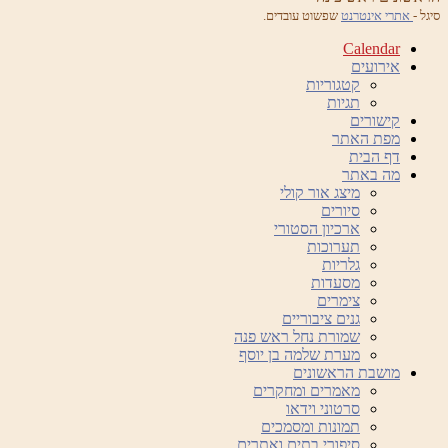
סיגל -
אתרי אינטרנט
שפשוט עובדים.
Calendar
אירועים
קטגוריות
תגיות
קישורים
מפת האתר
דף הבית
מה באתר
מיצג אור קולי
סיורים
ארכיון הסטורי
תערוכות
גלריות
מסעדות
צימרים
גנים ציבוריים
שמורת נחל ראש פנה
מערת שלמה בן יוסף
מושבת הראשונים
מאמרים ומחקרים
סרטוני וידאו
תמונות ומסמכים
סיפורי בתים ואתרים