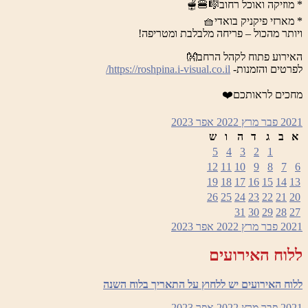
* מוזיקה ואוכל רחוב🎼🍔🫕
* מארזי פיקניק בואדי🧺
ויותר מהכול – פריחה מלבלבת ומטריפה!
האירוע פתוח לקהל הרחב👐
לפרטים והזמנות-
https://roshpina.i-visual.co.il/
מחכים לראותכם❤️
2021
פבר
מרץ 2022
אפר
2023
א
ב
ג
ד
ה
ו
ש
5
4
3
2
1
12
11
10
9
8
7
6
19
18
17
16
15
14
13
26
25
24
23
22
21
20
31
30
29
28
27
2021
פבר
מרץ 2022
אפר
2023
ללוח האירועים
ללוח האירועים יש ללחוץ על התאריך בלוח השנה
2021
פבר
מרץ 2022
אפר
2023