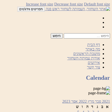
לדלג
Increase font size
Decrease font size
Default font size
לתוכן
תפריטים ווידג'טים
Mail
Facebook
Instagram
דף הבית
מה באתר
מושבת הראשונים
אודות עמותת השחזור
אירועים
צור קשר
Calendar
2021
פבר
מרץ 2022
אפר
2023
א
ב
ג
ד
ה
ו
ש