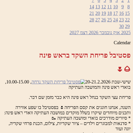
7
6
5
4
3
2
1
14
13
12
11
10
9
8
21
20
19
18
17
16
15
28
27
26
25
24
23
22
30
29
2025
אוק
נובמבר 2026
דצמ
2027
Calendar
פסטיבל פריחת השקד בראש פינה
🌰🌷
שישי-שבת 20-21.2.2026
, 10.00-15.00,
בואדי ראש פינה והמושבה העתיקה
פריחת עצי השקד בנחל ראש פינה היא כבר מזמן שם דבר.
השנה, אנחנו חוגגים את קסם הפריחה🌷 בפסטיבל בו שפע אווירה
ותכנים מיוחדים שיקרו בשלל מוקדים במושבה העתיקה וואדי ראש פינה:
* סיורים מודרכים בואדי ומושבה העתיקה 🥾
* סדנאות למבוגרים וילדים – ציור שקדיות, צילום, הכנת פרחי שקדיה,
יוגה ועוד