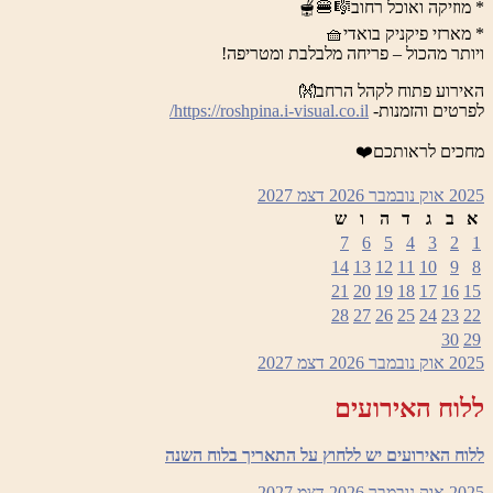
* מוזיקה ואוכל רחוב🎼🍔🫕
* מארזי פיקניק בואדי🧺
ויותר מהכול – פריחה מלבלבת ומטריפה!
האירוע פתוח לקהל הרחב👐
לפרטים והזמנות-
https://roshpina.i-visual.co.il/
מחכים לראותכם❤️
2025
אוק
נובמבר 2026
דצמ
2027
א
ב
ג
ד
ה
ו
ש
7
6
5
4
3
2
1
14
13
12
11
10
9
8
21
20
19
18
17
16
15
28
27
26
25
24
23
22
30
29
2025
אוק
נובמבר 2026
דצמ
2027
ללוח האירועים
ללוח האירועים יש ללחוץ על התאריך בלוח השנה
2025
אוק
נובמבר 2026
דצמ
2027