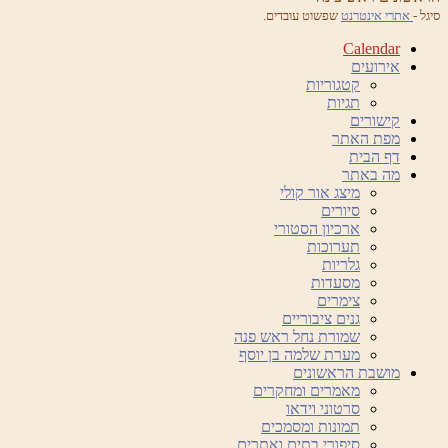
סיגל -
אתרי אינטרנט
שפשוט עובדים.
Calendar
אירועים
קטגוריות
תגיות
קישורים
מפת האתר
דף הבית
מה באתר
מיצג אור קולי
סיורים
ארכיון הסטורי
תערוכות
גלריות
מסעדות
צימרים
גנים ציבוריים
שמורת נחל ראש פנה
מערת שלמה בן יוסף
מושבת הראשונים
מאמרים ומחקרים
סרטוני וידאו
תמונות ומסמכים
סיפורי בתים ואתרים