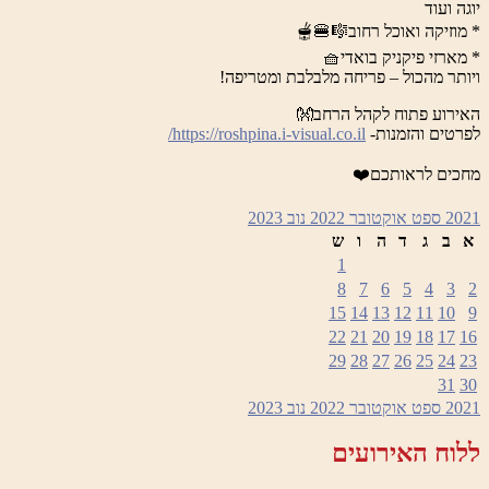
יוגה ועוד
* מוזיקה ואוכל רחוב🎼🍔🫕
* מארזי פיקניק בואדי🧺
ויותר מהכול – פריחה מלבלבת ומטריפה!
האירוע פתוח לקהל הרחב👐
לפרטים והזמנות-
https://roshpina.i-visual.co.il/
מחכים לראותכם❤️
2021
ספט
אוקטובר 2022
נוב
2023
א
ב
ג
ד
ה
ו
ש
1
8
7
6
5
4
3
2
15
14
13
12
11
10
9
22
21
20
19
18
17
16
29
28
27
26
25
24
23
31
30
2021
ספט
אוקטובר 2022
נוב
2023
ללוח האירועים