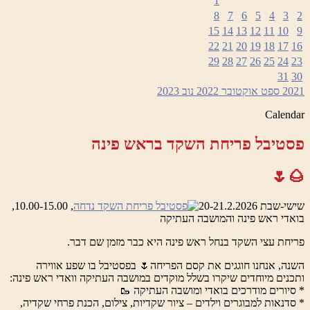
1
8
7
6
5
4
3
2
15
14
13
12
11
10
9
22
21
20
19
18
17
16
29
28
27
26
25
24
23
31
30
2021
ספט
אוקטובר 2022
נוב
2023
Calendar
פסטיבל פריחת השקד בראש פינה
🌰🌷
שישי-שבת 20-21.2.2026
, 10.00-15.00,
בואדי ראש פינה והמושבה העתיקה
פריחת עצי השקד בנחל ראש פינה היא כבר מזמן שם דבר.
השנה, אנחנו חוגגים את קסם הפריחה🌷 בפסטיבל בו שפע אווירה
ותכנים מיוחדים שיקרו בשלל מוקדים במושבה העתיקה וואדי ראש פינה:
* סיורים מודרכים בואדי ומושבה העתיקה 🥾
* סדנאות למבוגרים וילדים – ציור שקדיות, צילום, הכנת פרחי שקדיה,