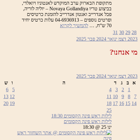
מתקופת הבארוק ערב המוקדש לאנטוניו ויואלדי,
בביצוע טריו Novaya Gollandiya – יוליה לוריה,
פבל אנדרייב ואנטון אנדרייב להזמנת כרטיסים
ופרטים נוספים – 04-6936913 עלות כרטיס יחיד
לילות
70 ש”ח, …
להמשיך לקרוא
ראש
31
30
29
28
פינה
2023
דצמ
ינואר 2024
פבר
2025
הקסומים
–
מי אנחנו?
ערב
המוקדש
לאנטוניו
ויואלדי
2023
דצמ
ינואר 2024
פבר
2025
א
ב
ג
ד
ה
ו
ש
6
5
4
3
2
1
13
12
11
10
9
8
7
20
19
18
17
16
15
14
25
לילות ראש פינה הקסומים
18:30
לילות ראש פינה הקסומים
ינו 25 @ 18:30