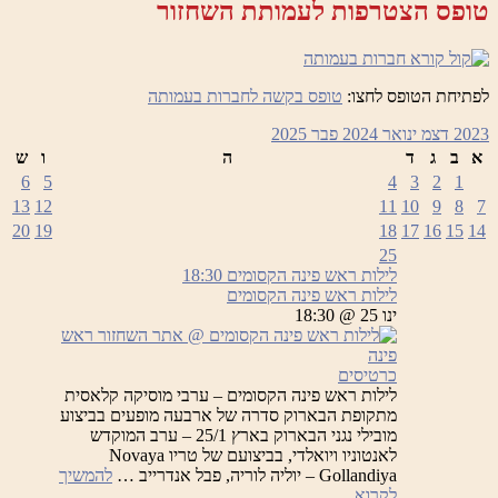
טופס הצטרפות לעמותת השחזור
ערב
המוקדש
לאנטוניו
ויואלדי
לפתיחת הטופס לחצו:
טופס בקשה לחברות בעמותה
2023
דצמ
ינואר 2024
פבר
2025
א
ב
ג
ד
ה
ו
ש
6
5
4
3
2
1
13
12
11
10
9
8
7
20
19
18
17
16
15
14
25
לילות ראש פינה הקסומים
18:30
לילות ראש פינה הקסומים
ינו 25 @ 18:30
כרטיסים
לילות ראש פינה הקסומים – ערבי מוסיקה קלאסית
מתקופת הבארוק סדרה של ארבעה מופעים בביצוע
מובילי נגני הבארוק בארץ 25/1 – ערב המוקדש
לאנטוניו ויואלדי, בביצועם של טריו Novaya
Gollandiya – יוליה לוריה, פבל אנדרייב …
להמשיך
לילות
לקרוא