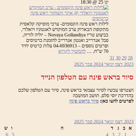
ינו 25 @ 18:30
כרטיסים
לילות ראש פינה הקסומים- ערבי מוסיקה קלאסית
מתקופת הבארוק ערב המוקדש לאנטוניו ויואלדי,
בביצוע טריו Novaya Gollandiya – יוליה לוריה,
פבל אנדרייב ואנטון אנדרייב להזמנת כרטיסים
ופרטים נוספים – 04-6936913 עלות כרטיס יחיד
לילות
70 ש”ח, …
להמשיך לקרוא
ראש
31
30
29
28
פינה
2023
דצמ
ינואר 2024
פבר
2025
הקסומים
–
סיור בראש פינה עם הטלפון הנייד
ערב
המוקדש
לאנטוניו
הצטרפו עכשיו לסיור עצמאי בראש פינה, סיור עם הטלפון שלכם
ויואלדי
בהדרכת יוסי סלס, תושב המושבה
לפרטים לחצו כאן:
סיור בראש פינה
2023
דצמ
ינואר 2024
פבר
2025
א
ב
ג
ד
ה
ו
ש
6
5
4
3
2
1