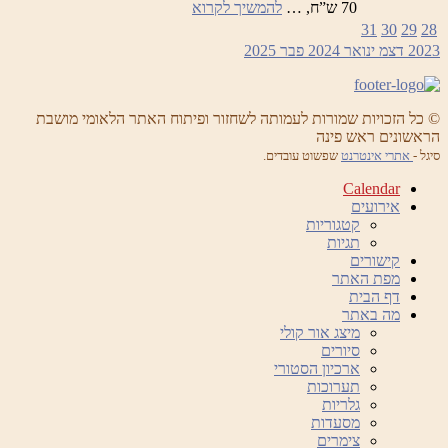
לילות
70 ש”ח, …
להמשיך לקרוא
ראש
31
30
29
28
פינה
2023
דצמ
ינואר 2024
פבר
2025
הקסומים
–
ערב
המוקדש
© כל הזכויות שמורות לעמותה לשחזור ופיתוח האתר הלאומי מושבת
לאנטוניו
הראשונים ראש פינה
ויואלדי
סיגל -
אתרי אינטרנט
שפשוט עובדים.
Calendar
אירועים
קטגוריות
תגיות
קישורים
מפת האתר
דף הבית
מה באתר
מיצג אור קולי
סיורים
ארכיון הסטורי
תערוכות
גלריות
מסעדות
צימרים