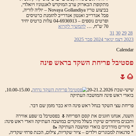
מתקופת הבארוק ערב המוקדש לאנטוניו ויואלדי,
בביצוע טריו Novaya Gollandiya – יוליה לוריה,
פבל אנדרייב ואנטון אנדרייב להזמנת כרטיסים
ופרטים נוספים – 04-6936913 עלות כרטיס יחיד
לילות
70 ש”ח, …
להמשיך לקרוא
ראש
31
30
29
28
פינה
2023
דצמ
ינואר 2024
פבר
2025
הקסומים
–
Calendar
ערב
המוקדש
פסטיבל פריחת השקד בראש פינה
לאנטוניו
ויואלדי
🌰🌷
שישי-שבת 20-21.2.2026
, 10.00-15.00,
בואדי ראש פינה והמושבה העתיקה
פריחת עצי השקד בנחל ראש פינה היא כבר מזמן שם דבר.
השנה, אנחנו חוגגים את קסם הפריחה🌷 בפסטיבל בו שפע אווירה
ותכנים מיוחדים שיקרו בשלל מוקדים במושבה העתיקה וואדי ראש פינה:
* סיורים מודרכים בואדי ומושבה העתיקה 🥾
* סדנאות למבוגרים וילדים – ציור שקדיות, צילום, הכנת פרחי שקדיה,