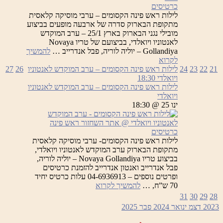
כרטיסים
לילות ראש פינה הקסומים – ערבי מוסיקה קלאסית
מתקופת הבארוק סדרה של ארבעה מופעים בביצוע
מובילי נגני הבארוק בארץ 25/1 – ערב המוקדש
לאנטוניו ויואלדי, בביצועם של טריו Novaya
Gollandiya – יוליה לוריה, פבל אנדרייב …
להמשיך
לילות
לקרוא
ראש
21
22
23
24
לילות ראש פינה הקסומים – ערב המוקדש לאנטוניו
26
27
פינה
ויואלדי
18:30
הקסומים
לילות ראש פינה הקסומים – ערב המוקדש לאנטוניו
ויואלדי
ינו 25 @ 18:30
כרטיסים
לילות ראש פינה הקסומים- ערבי מוסיקה קלאסית
מתקופת הבארוק ערב המוקדש לאנטוניו ויואלדי,
בביצוע טריו Novaya Gollandiya – יוליה לוריה,
פבל אנדרייב ואנטון אנדרייב להזמנת כרטיסים
ופרטים נוספים – 04-6936913 עלות כרטיס יחיד
לילות
70 ש”ח, …
להמשיך לקרוא
ראש
31
30
29
28
פינה
2023
דצמ
ינואר 2024
פבר
2025
הקסומים
–