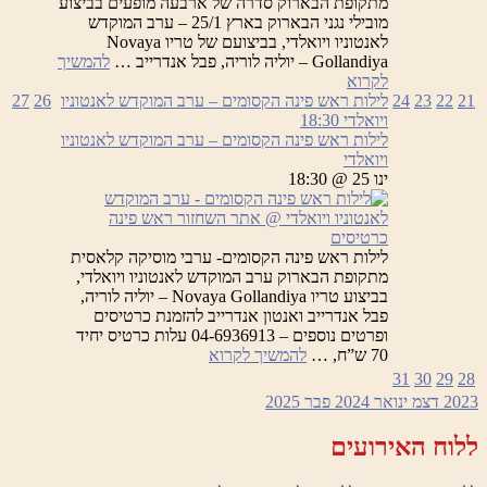
מתקופת הבארוק סדרה של ארבעה מופעים בביצוע
מובילי נגני הבארוק בארץ 25/1 – ערב המוקדש
לאנטוניו ויואלדי, בביצועם של טריו Novaya
Gollandiya – יוליה לוריה, פבל אנדרייב …
להמשיך
לילות
לקרוא
ראש
21
22
23
24
לילות ראש פינה הקסומים – ערב המוקדש לאנטוניו
26
27
פינה
ויואלדי
18:30
הקסומים
לילות ראש פינה הקסומים – ערב המוקדש לאנטוניו
ויואלדי
ינו 25 @ 18:30
כרטיסים
לילות ראש פינה הקסומים- ערבי מוסיקה קלאסית
מתקופת הבארוק ערב המוקדש לאנטוניו ויואלדי,
בביצוע טריו Novaya Gollandiya – יוליה לוריה,
פבל אנדרייב ואנטון אנדרייב להזמנת כרטיסים
ופרטים נוספים – 04-6936913 עלות כרטיס יחיד
לילות
70 ש”ח, …
להמשיך לקרוא
ראש
31
30
29
28
פינה
2023
דצמ
ינואר 2024
פבר
2025
הקסומים
–
ללוח האירועים
ערב
המוקדש