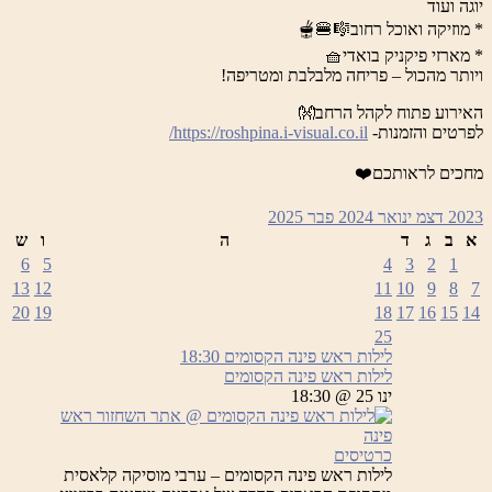
יוגה ועוד
* מוזיקה ואוכל רחוב🎼🍔🫕
* מארזי פיקניק בואדי🧺
ויותר מהכול – פריחה מלבלבת ומטריפה!
האירוע פתוח לקהל הרחב👐
לפרטים והזמנות-
https://roshpina.i-visual.co.il/
מחכים לראותכם❤️
2023
דצמ
ינואר 2024
פבר
2025
א
ב
ג
ד
ה
ו
ש
6
5
4
3
2
1
13
12
11
10
9
8
7
20
19
18
17
16
15
14
25
לילות ראש פינה הקסומים
18:30
לילות ראש פינה הקסומים
ינו 25 @ 18:30
כרטיסים
לילות ראש פינה הקסומים – ערבי מוסיקה קלאסית