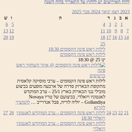
לאנטוניו
ללוח האירועים יש ללחוץ על התאריך בלוח השנה
ויואלדי
2023
דצמ
ינואר 2024
פבר
2025
א
ב
ג
ד
ה
ו
ש
6
5
4
3
2
1
13
12
11
10
9
8
7
20
19
18
17
16
15
14
25
לילות ראש פינה הקסומים
18:30
לילות ראש פינה הקסומים
ינו 25 @ 18:30
כרטיסים
לילות ראש פינה הקסומים – ערבי מוסיקה קלאסית
מתקופת הבארוק סדרה של ארבעה מופעים בביצוע
מובילי נגני הבארוק בארץ 25/1 – ערב המוקדש
לאנטוניו ויואלדי, בביצועם של טריו Novaya
Gollandiya – יוליה לוריה, פבל אנדרייב …
להמשיך
לילות
לקרוא
ראש
21
22
23
24
לילות ראש פינה הקסומים – ערב המוקדש לאנטוניו
26
27
פינה
ויואלדי
18:30
הקסומים
לילות ראש פינה הקסומים – ערב המוקדש לאנטוניו
ויואלדי