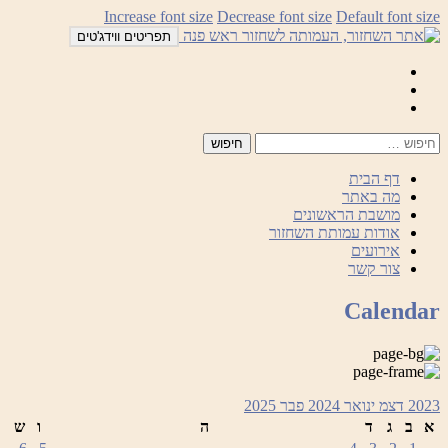
לדלג
Increase font size
Decrease font size
Default font size
לתוכן
תפריטים ווידג'טים
Mail
Facebook
Instagram
דף הבית
מה באתר
מושבת הראשונים
אודות עמותת השחזור
אירועים
צור קשר
Calendar
2023
דצמ
ינואר 2024
פבר
2025
א
ב
ג
ד
ה
ו
ש