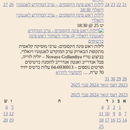
ראש
21
22
23
24
לילות ראש פינה הקסומים – ערב המוקדש לאנטוניו
26
27
פינה
ויואלדי
18:30
הקסומים
לילות ראש פינה הקסומים – ערב המוקדש לאנטוניו
ויואלדי
ינו 25 @ 18:30
כרטיסים
לילות ראש פינה הקסומים- ערבי מוסיקה קלאסית
מתקופת הבארוק ערב המוקדש לאנטוניו ויואלדי,
בביצוע טריו Novaya Gollandiya – יוליה לוריה,
פבל אנדרייב ואנטון אנדרייב להזמנת כרטיסים
ופרטים נוספים – 04-6936913 עלות כרטיס יחיד
לילות
70 ש”ח, …
להמשיך לקרוא
ראש
31
30
29
28
פינה
2023
דצמ
ינואר 2024
פבר
2025
הקסומים
–
2023
דצמ
ינואר 2024
פבר
2025
ערב
א
ב
ג
ד
ה
ו
ש
המוקדש
6
5
4
3
2
1
לאנטוניו
13
12
11
10
9
8
7
ויואלדי
20
19
18
17
16
15
14
25