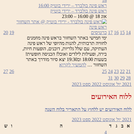
18
בולברד
ראש פינה בולברד – ירידי בוטיק
16:00
–
ראש פינה בולברד – ירידי בוטיק
ירידי
אוג 18 @ 16:00 – 23:00
בוטיק
14
15
16
17
כרטיסים
19
20
ימי חמישי באתר השחזור בראש פינה מוזמנים
לחוויה תרבותית, להנות מהיופי של ראש פינה
העתיקה, עם שלל גלריות, דוכנים, הופעות חיות,
בירה, ופעילות לילדים ואוכל! הכניסה חופשית!
בשעות 18:00 וב19:30 יצא סיור מודרך באתר
ראש
השחזור …
להמשיך לקרוא
פינה
27
26
25
24
23
22
21
בולברד
31
30
29
28
–
2021
יול
אוגוסט 2022
ספט
2023
ירידי
בוטיק
ללוח האירועים
ללוח האירועים יש ללחוץ על התאריך בלוח השנה
2021
יול
אוגוסט 2022
ספט
2023
א
ב
ג
ד
ה
ו
ש
4