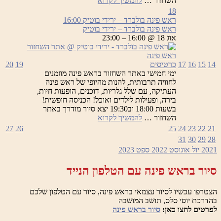
השחזור …
להמשיך לקרוא
פינה
18
בולברד
ראש פינה בולברד – ירידי בוטיק
16:00
–
ראש פינה בולברד – ירידי בוטיק
ירידי
אוג 18 @ 16:00 – 23:00
בוטיק
14
15
16
17
כרטיסים
19
20
ימי חמישי באתר השחזור בראש פינה מוזמנים
לחוויה תרבותית, להנות מהיופי של ראש פינה
העתיקה, עם שלל גלריות, דוכנים, הופעות חיות,
בירה, ופעילות לילדים ואוכל! הכניסה חופשית!
בשעות 18:00 וב19:30 יצא סיור מודרך באתר
ראש
השחזור …
להמשיך לקרוא
פינה
27
26
25
24
23
22
21
בולברד
31
30
29
28
–
2021
יול
אוגוסט 2022
ספט
2023
ירידי
בוטיק
סיור בראש פינה עם הטלפון הנייד
הצטרפו עכשיו לסיור עצמאי בראש פינה, סיור עם הטלפון שלכם
בהדרכת יוסי סלס, תושב המושבה
לפרטים לחצו כאן:
סיור בראש פינה