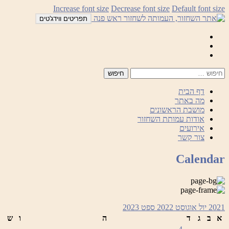
לדלג
Increase font size
Decrease font size
Default font size
לתוכן
תפריטים ווידג'טים
Mail
Facebook
Instagram
דף הבית
מה באתר
מושבת הראשונים
אודות עמותת השחזור
אירועים
צור קשר
Calendar
2021
יול
אוגוסט 2022
ספט
2023
א
ב
ג
ד
ה
ו
ש