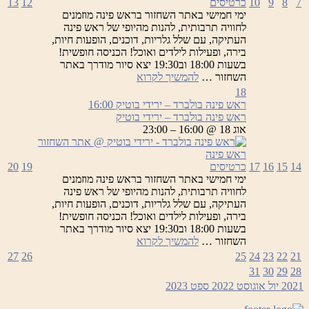
7
8
9
10
כרטיסים
12
13
ימי חמישי באתר השחזור בראש פינה מוזמנים
לחוויה תרבותית, להנות מהיופי של ראש פינה
העתיקה, עם שלל גלריות, דוכנים, הופעות חיות,
בירה, ופעילות לילדים ואוכל! הכניסה חופשית!
בשעות 18:00 וב19:30 יצא סיור מודרך באתר
ראש
השחזור …
להמשיך לקרוא
פינה
18
בולברד
ראש פינה בולברד – ירידי בוטיק
16:00
–
ראש פינה בולברד – ירידי בוטיק
ירידי
אוג 18 @ 16:00 – 23:00
בוטיק
14
15
16
17
כרטיסים
19
20
ימי חמישי באתר השחזור בראש פינה מוזמנים
לחוויה תרבותית, להנות מהיופי של ראש פינה
העתיקה, עם שלל גלריות, דוכנים, הופעות חיות,
בירה, ופעילות לילדים ואוכל! הכניסה חופשית!
בשעות 18:00 וב19:30 יצא סיור מודרך באתר
ראש
השחזור …
להמשיך לקרוא
פינה
27
26
25
24
23
22
21
בולברד
31
30
29
28
–
2021
יול
אוגוסט 2022
ספט
2023
ירידי
בוטיק