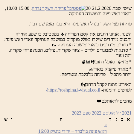
שישי-שבת 20-21.2.2026
, 10.00-15.00,
בואדי ראש פינה והמושבה העתיקה
פריחת עצי השקד בנחל ראש פינה היא כבר מזמן שם דבר.
השנה, אנחנו חוגגים את קסם הפריחה🌷 בפסטיבל בו שפע אווירה
ותכנים מיוחדים שיקרו בשלל מוקדים במושבה העתיקה וואדי ראש פינה:
* סיורים מודרכים בואדי ומושבה העתיקה 🥾
* סדנאות למבוגרים וילדים – ציור שקדיות, צילום, הכנת פרחי שקדיה,
יוגה ועוד
* מוזיקה ואוכל רחוב🎼🍔🫕
* מארזי פיקניק בואדי🧺
ויותר מהכול – פריחה מלבלבת ומטריפה!
האירוע פתוח לקהל הרחב👐
לפרטים והזמנות-
https://roshpina.i-visual.co.il/
מחכים לראותכם❤️
2021
יול
אוגוסט 2022
ספט
2023
א
ב
ג
ד
ה
ו
ש
4
ראש פינה בולברד – ירידי בוטיק
16:00