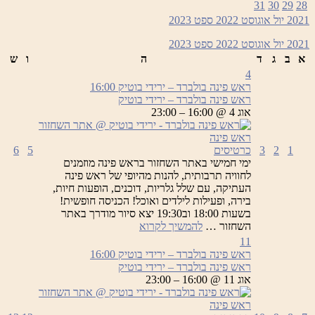
31
30
29
28
–
2021
יול
אוגוסט 2022
ספט
2023
ירידי
בוטיק
2021
יול
אוגוסט 2022
ספט
2023
א
ב
ג
ד
ה
ו
ש
4
ראש פינה בולברד – ירידי בוטיק
16:00
ראש פינה בולברד – ירידי בוטיק
אוג 4 @ 16:00 – 23:00
1
2
3
כרטיסים
5
6
ימי חמישי באתר השחזור בראש פינה מוזמנים
לחוויה תרבותית, להנות מהיופי של ראש פינה
העתיקה, עם שלל גלריות, דוכנים, הופעות חיות,
בירה, ופעילות לילדים ואוכל! הכניסה חופשית!
בשעות 18:00 וב19:30 יצא סיור מודרך באתר
ראש
השחזור …
להמשיך לקרוא
פינה
11
בולברד
ראש פינה בולברד – ירידי בוטיק
16:00
–
ראש פינה בולברד – ירידי בוטיק
ירידי
אוג 11 @ 16:00 – 23:00
בוטיק