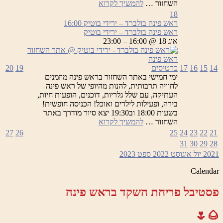
ראש
השחזור …
להמשיך לקרוא
פינה
18
בולברד
ראש פינה בולברד – ירידי בוטיק
16:00
–
ראש פינה בולברד – ירידי בוטיק
ירידי
אוג 18 @ 16:00 – 23:00
בוטיק
14
15
16
17
כרטיסים
19
20
ימי חמישי באתר השחזור בראש פינה מוזמנים
לחוויה תרבותית, להנות מהיופי של ראש פינה
העתיקה, עם שלל גלריות, דוכנים, הופעות חיות,
בירה, ופעילות לילדים ואוכל! הכניסה חופשית!
בשעות 18:00 וב19:30 יצא סיור מודרך באתר
ראש
השחזור …
להמשיך לקרוא
פינה
27
26
25
24
23
22
21
בולברד
31
30
29
28
–
2021
יול
אוגוסט 2022
ספט
2023
ירידי
בוטיק
Calendar
פסטיבל פריחת השקד בראש פינה
🌰🌷