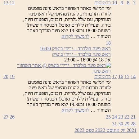
7
8
9
10
כרטיסים
12
13
ימי חמישי באתר השחזור בראש פינה מוזמנים
לחוויה תרבותית, להנות מהיופי של ראש פינה
העתיקה, עם שלל גלריות, דוכנים, הופעות חיות,
בירה, ופעילות לילדים ואוכל! הכניסה חופשית!
בשעות 18:00 וב19:30 יצא סיור מודרך באתר
ראש
השחזור …
להמשיך לקרוא
פינה
18
בולברד
ראש פינה בולברד – ירידי בוטיק
16:00
–
ראש פינה בולברד – ירידי בוטיק
ירידי
אוג 18 @ 16:00 – 23:00
בוטיק
14
15
16
17
כרטיסים
19
20
ימי חמישי באתר השחזור בראש פינה מוזמנים
לחוויה תרבותית, להנות מהיופי של ראש פינה
העתיקה, עם שלל גלריות, דוכנים, הופעות חיות,
בירה, ופעילות לילדים ואוכל! הכניסה חופשית!
בשעות 18:00 וב19:30 יצא סיור מודרך באתר
ראש
השחזור …
להמשיך לקרוא
פינה
27
26
25
24
23
22
21
בולברד
31
30
29
28
–
2021
יול
אוגוסט 2022
ספט
2023
ירידי
בוטיק