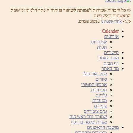
© כל הזכויות שמורות לעמותה לשחזור ופיתוח האתר הלאומי מושבת
הראשונים ראש פינה
סיגל -
אתרי אינטרנט
שפשוט עובדים.
Calendar
אירועים
קטגוריות
תגיות
קישורים
מפת האתר
דף הבית
מה באתר
מיצג אור קולי
סיורים
ארכיון הסטורי
תערוכות
גלריות
מסעדות
צימרים
גנים ציבוריים
שמורת נחל ראש פנה
מערת שלמה בן יוסף
מושבת הראשונים
מאמרים ומחקרים