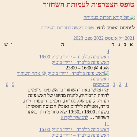
טופס הצטרפות לעמותת השחזור
לפתיחת הטופס לחצו:
טופס בקשה לחברות בעמותה
2021
יול
אוגוסט 2022
ספט
2023
א
ב
ג
ד
ה
ו
ש
4
ראש פינה בולברד – ירידי בוטיק
16:00
ראש פינה בולברד – ירידי בוטיק
אוג 4 @ 16:00 – 23:00
1
2
3
כרטיסים
5
6
ימי חמישי באתר השחזור בראש פינה מוזמנים
לחוויה תרבותית, להנות מהיופי של ראש פינה
העתיקה, עם שלל גלריות, דוכנים, הופעות חיות,
בירה, ופעילות לילדים ואוכל! הכניסה חופשית!
בשעות 18:00 וב19:30 יצא סיור מודרך באתר
ראש
השחזור …
להמשיך לקרוא
פינה
11
בולברד
ראש פינה בולברד – ירידי בוטיק
16:00
–
ראש פינה בולברד – ירידי בוטיק