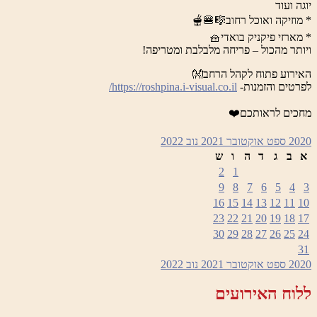
יוגה ועוד
* מוזיקה ואוכל רחוב🎼🍔🫕
* מארזי פיקניק בואדי🧺
ויותר מהכול – פריחה מלבלבת ומטריפה!
האירוע פתוח לקהל הרחב👐
לפרטים והזמנות-
https://roshpina.i-visual.co.il/
מחכים לראותכם❤️
2020
ספט
אוקטובר 2021
נוב
2022
א
ב
ג
ד
ה
ו
ש
2
1
9
8
7
6
5
4
3
16
15
14
13
12
11
10
23
22
21
20
19
18
17
30
29
28
27
26
25
24
31
2020
ספט
אוקטובר 2021
נוב
2022
ללוח האירועים