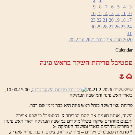
2
1
9
8
7
6
5
4
3
16
15
14
13
12
11
10
23
22
21
20
19
18
17
30
29
28
27
26
25
24
31
2020
ספט
אוקטובר 2021
נוב
2022
Calendar
פסטיבל פריחת השקד בראש פינה
🌰🌷
שישי-שבת 20-21.2.2026
, 10.00-15.00,
בואדי ראש פינה והמושבה העתיקה
פריחת עצי השקד בנחל ראש פינה היא כבר מזמן שם דבר.
השנה, אנחנו חוגגים את קסם הפריחה🌷 בפסטיבל בו שפע אווירה
ותכנים מיוחדים שיקרו בשלל מוקדים במושבה העתיקה וואדי ראש פינה:
* סיורים מודרכים בואדי ומושבה העתיקה 🥾
* סדנאות למבוגרים וילדים – ציור שקדיות, צילום, הכנת פרחי שקדיה,