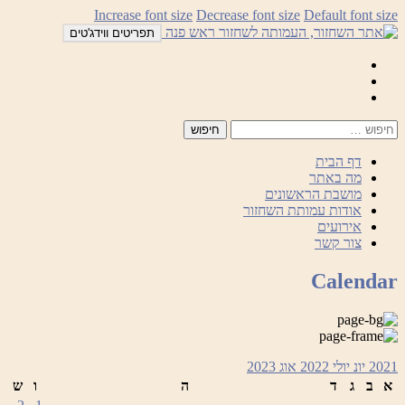
לדלג
Increase font size
Decrease font size
Default font size
לתוכן
תפריטים ווידג'טים
Mail
Facebook
Instagram
דף הבית
מה באתר
מושבת הראשונים
אודות עמותת השחזור
אירועים
צור קשר
Calendar
2021
יונ
יולי 2022
אוג
2023
א
ב
ג
ד
ה
ו
ש