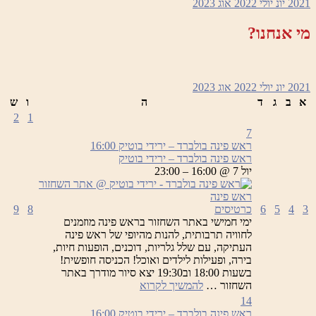
2021
יונ
יולי 2022
אוג
2023
–
ירידי
מי אנחנו?
בוטיק
2021
יונ
יולי 2022
אוג
2023
א
ב
ג
ד
ה
ו
ש
2
1
7
ראש פינה בולברד – ירידי בוטיק
16:00
ראש פינה בולברד – ירידי בוטיק
יול 7 @ 16:00 – 23:00
3
4
5
6
כרטיסים
8
9
ימי חמישי באתר השחזור בראש פינה מוזמנים
לחוויה תרבותית, להנות מהיופי של ראש פינה
העתיקה, עם שלל גלריות, דוכנים, הופעות חיות,
בירה, ופעילות לילדים ואוכל! הכניסה חופשית!
בשעות 18:00 וב19:30 יצא סיור מודרך באתר
ראש
השחזור …
להמשיך לקרוא
פינה
14
בולברד
ראש פינה בולברד – ירידי בוטיק
16:00