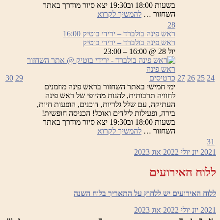
בשעות 18:00 וב19:30 יצא סיור מודרך באתר
ראש
השחזור …
להמשיך לקרוא
פינה
28
בולברד
ראש פינה בולברד – ירידי בוטיק
16:00
–
ראש פינה בולברד – ירידי בוטיק
ירידי
יול 28 @ 16:00 – 23:00
בוטיק
24
25
26
27
כרטיסים
29
30
ימי חמישי באתר השחזור בראש פינה מוזמנים
לחוויה תרבותית, להנות מהיופי של ראש פינה
העתיקה, עם שלל גלריות, דוכנים, הופעות חיות,
בירה, ופעילות לילדים ואוכל! הכניסה חופשית!
בשעות 18:00 וב19:30 יצא סיור מודרך באתר
ראש
השחזור …
להמשיך לקרוא
פינה
31
בולברד
2021
יונ
יולי 2022
אוג
2023
–
ירידי
ללוח האירועים
בוטיק
ללוח האירועים יש ללחוץ על התאריך בלוח השנה
2021
יונ
יולי 2022
אוג
2023