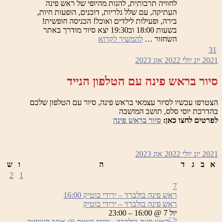
לחוויה תרבותית, להנות מהיופי של ראש פינה
העתיקה, עם שלל גלריות, דוכנים, הופעות חיות,
בירה, ופעילות לילדים ואוכל! הכניסה חופשית!
בשעות 18:00 וב19:30 יצא סיור מודרך באתר
ראש
השחזור …
להמשיך לקרוא
פינה
31
בולברד
2021
יונ
יולי 2022
אוג
2023
–
ירידי
סיור בראש פינה עם הטלפון הנייד
בוטיק
הצטרפו עכשיו לסיור עצמאי בראש פינה, סיור עם הטלפון שלכם
בהדרכת יוסי סלס, תושב המושבה
לפרטים לחצו כאן:
סיור בראש פינה
2021
יונ
יולי 2022
אוג
2023
א
ב
ג
ד
ה
ו
ש
2
1
7
ראש פינה בולברד – ירידי בוטיק
16:00
ראש פינה בולברד – ירידי בוטיק
יול 7 @ 16:00 – 23:00