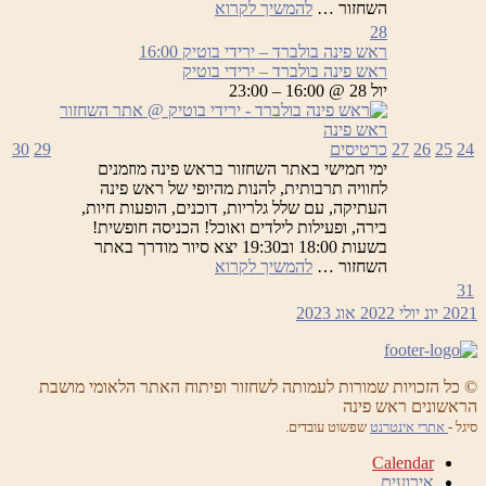
ראש
השחזור …
להמשיך לקרוא
פינה
28
בולברד
ראש פינה בולברד – ירידי בוטיק
16:00
–
ראש פינה בולברד – ירידי בוטיק
ירידי
יול 28 @ 16:00 – 23:00
בוטיק
24
25
26
27
כרטיסים
29
30
ימי חמישי באתר השחזור בראש פינה מוזמנים
לחוויה תרבותית, להנות מהיופי של ראש פינה
העתיקה, עם שלל גלריות, דוכנים, הופעות חיות,
בירה, ופעילות לילדים ואוכל! הכניסה חופשית!
בשעות 18:00 וב19:30 יצא סיור מודרך באתר
ראש
השחזור …
להמשיך לקרוא
פינה
31
בולברד
2021
יונ
יולי 2022
אוג
2023
–
ירידי
בוטיק
© כל הזכויות שמורות לעמותה לשחזור ופיתוח האתר הלאומי מושבת
הראשונים ראש פינה
סיגל -
אתרי אינטרנט
שפשוט עובדים.
Calendar
אירועים