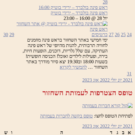
פינה
28
בולברד
ראש פינה בולברד – ירידי בוטיק
16:00
–
ראש פינה בולברד – ירידי בוטיק
ירידי
יול 28 @ 16:00 – 23:00
בוטיק
24
25
26
27
כרטיסים
29
30
ימי חמישי באתר השחזור בראש פינה מוזמנים
לחוויה תרבותית, להנות מהיופי של ראש פינה
העתיקה, עם שלל גלריות, דוכנים, הופעות חיות,
בירה, ופעילות לילדים ואוכל! הכניסה חופשית!
בשעות 18:00 וב19:30 יצא סיור מודרך באתר
ראש
השחזור …
להמשיך לקרוא
פינה
31
בולברד
2021
יונ
יולי 2022
אוג
2023
–
ירידי
טופס הצטרפות לעמותת השחזור
בוטיק
לפתיחת הטופס לחצו:
טופס בקשה לחברות בעמותה
2021
יונ
יולי 2022
אוג
2023
א
ב
ג
ד
ה
ו
ש