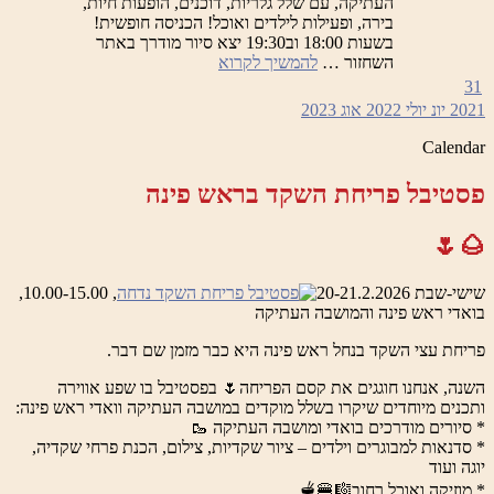
העתיקה, עם שלל גלריות, דוכנים, הופעות חיות,
בירה, ופעילות לילדים ואוכל! הכניסה חופשית!
בשעות 18:00 וב19:30 יצא סיור מודרך באתר
ראש
השחזור …
להמשיך לקרוא
פינה
31
בולברד
2021
יונ
יולי 2022
אוג
2023
–
ירידי
Calendar
בוטיק
פסטיבל פריחת השקד בראש פינה
🌰🌷
שישי-שבת 20-21.2.2026
, 10.00-15.00,
בואדי ראש פינה והמושבה העתיקה
פריחת עצי השקד בנחל ראש פינה היא כבר מזמן שם דבר.
השנה, אנחנו חוגגים את קסם הפריחה🌷 בפסטיבל בו שפע אווירה
ותכנים מיוחדים שיקרו בשלל מוקדים במושבה העתיקה וואדי ראש פינה:
* סיורים מודרכים בואדי ומושבה העתיקה 🥾
* סדנאות למבוגרים וילדים – ציור שקדיות, צילום, הכנת פרחי שקדיה,
יוגה ועוד
* מוזיקה ואוכל רחוב🎼🍔🫕