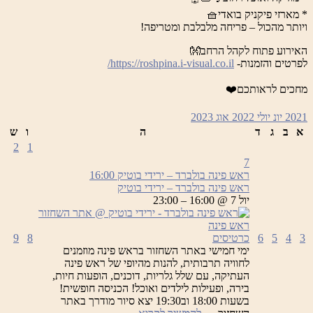
* מארזי פיקניק בואדי🧺
ויותר מהכול – פריחה מלבלבת ומטריפה!
האירוע פתוח לקהל הרחב👐
לפרטים והזמנות-
https://roshpina.i-visual.co.il/
מחכים לראותכם❤️
2021
יונ
יולי 2022
אוג
2023
א
ב
ג
ד
ה
ו
ש
2
1
7
ראש פינה בולברד – ירידי בוטיק
16:00
ראש פינה בולברד – ירידי בוטיק
יול 7 @ 16:00 – 23:00
3
4
5
6
כרטיסים
8
9
ימי חמישי באתר השחזור בראש פינה מוזמנים
לחוויה תרבותית, להנות מהיופי של ראש פינה
העתיקה, עם שלל גלריות, דוכנים, הופעות חיות,
בירה, ופעילות לילדים ואוכל! הכניסה חופשית!
בשעות 18:00 וב19:30 יצא סיור מודרך באתר
ראש