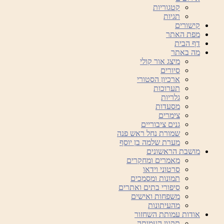
קטגוריות
תגיות
קישורים
מפת האתר
דף הבית
מה באתר
מיצג אור קולי
סיורים
ארכיון הסטורי
תערוכות
גלריות
מסעדות
צימרים
גנים ציבוריים
שמורת נחל ראש פנה
מערת שלמה בן יוסף
מושבת הראשונים
מאמרים ומחקרים
סרטוני וידאו
תמונות ומסמכים
סיפורי בתים ואתרים
משפחות ואישים
מהעיתונות
אודות עמותת השחזור
תקנון העמותה