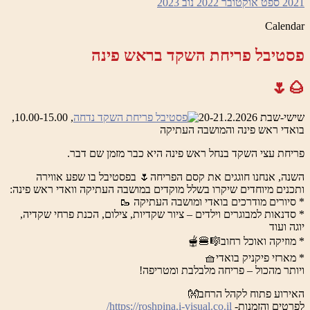
2
ספט
אוקטובר 2022
נוב
2023
Cale
יבל פריחת השקד בראש פינה
🌰
 20-21.2.2026
, 10.00-15.00,
י ראש פינה והמושבה העתיקה
ת עצי השקד בנחל ראש פינה היא כבר מזמן שם דבר.
, אנחנו חוגגים את קסם הפריחה🌷 בפסטיבל בו שפע אווירה
ים מיוחדים שיקרו בשלל מוקדים במושבה העתיקה וואדי ראש פינה:
ורים מודרכים בואדי ומושבה העתיקה 🥾
נאות למבוגרים וילדים – ציור שקדיות, צילום, הכנת פרחי שקדיה,
ועוד
זיקה ואוכל רחוב🎼🍔🫕
רזי פיקניק בואדי🧺
ר מהכול – פריחה מלבלבת ומטריפה!
וע פתוח לקהל הרחב👐
ים והזמנות-
https://roshpina.i-visual.co.il/