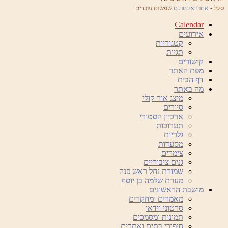
סיגל -
אתרי אינטרנט
שפשוט עובדים.
Calendar
אירועים
קטגוריות
תגיות
קישורים
מפת האתר
דף הבית
מה באתר
מיצג אור קולי
סיורים
ארכיון הסטורי
תערוכות
גלריות
מסעדות
צימרים
גנים ציבוריים
שמורת נחל ראש פנה
מערת שלמה בן יוסף
מושבת הראשונים
מאמרים ומחקרים
סרטוני וידאו
תמונות ומסמכים
סיפורי בתים ואתרים