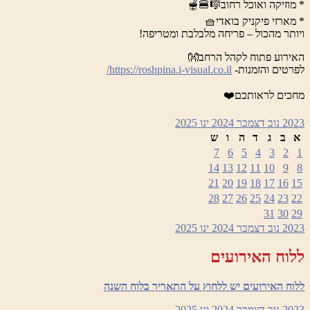
* מוזיקה ואוכל רחוב🎼🍔🫕
* מארזי פיקניק בואדי🧺
ויותר מהכול – פריחה מלבלבת ומטריפה!
האירוע פתוח לקהל הרחב👐
לפרטים והזמנות-
https://roshpina.i-visual.co.il/
מחכים לראותכם❤️
2023
נוב
דצמבר 2024
ינו
2025
א
ב
ג
ד
ה
ו
ש
7
6
5
4
3
2
1
14
13
12
11
10
9
8
21
20
19
18
17
16
15
28
27
26
25
24
23
22
31
30
29
2023
נוב
דצמבר 2024
ינו
2025
ללוח האירועים
ללוח האירועים יש ללחוץ על התאריך בלוח השנה
2023
נוב
דצמבר 2024
ינו
2025