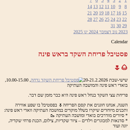
7
6
5
4
3
2
1
14
13
12
11
10
9
8
21
20
19
18
17
16
15
28
27
26
25
24
23
22
31
30
29
2023
נוב
דצמבר 2024
ינו
2025
Calendar
פסטיבל פריחת השקד בראש פינה
🌰🌷
שישי-שבת 20-21.2.2026
, 10.00-15.00,
בואדי ראש פינה והמושבה העתיקה
פריחת עצי השקד בנחל ראש פינה היא כבר מזמן שם דבר.
השנה, אנחנו חוגגים את קסם הפריחה🌷 בפסטיבל בו שפע אווירה
ותכנים מיוחדים שיקרו בשלל מוקדים במושבה העתיקה וואדי ראש פינה:
* סיורים מודרכים בואדי ומושבה העתיקה 🥾
* סדנאות למבוגרים וילדים – ציור שקדיות, צילום, הכנת פרחי שקדיה,
יוגה ועוד