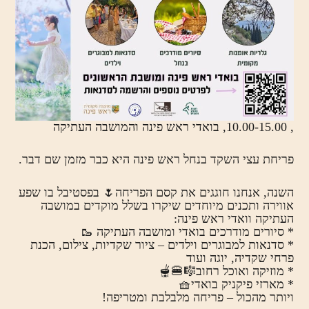
, 10.00-15.00, בואדי ראש פינה והמושבה העתיקה
פריחת עצי השקד בנחל ראש פינה היא כבר מזמן שם דבר.
השנה, אנחנו חוגגים את קסם הפריחה🌷 בפסטיבל בו שפע
אווירה ותכנים מיוחדים שיקרו בשלל מוקדים במושבה
העתיקה וואדי ראש פינה:
* סיורים מודרכים בואדי ומושבה העתיקה 🥾
* סדנאות למבוגרים וילדים – ציור שקדיות, צילום, הכנת
פרחי שקדיה, יוגה ועוד
* מוזיקה ואוכל רחוב🎼🍔🫕
* מארזי פיקניק בואדי🧺
ויותר מהכול – פריחה מלבלבת ומטריפה!