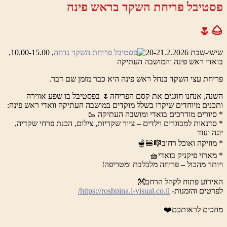
פסטיבל פריחת השקד בראש פינה
🌰🌷
שישי-שבת 20-21.2.2026
, 10.00-15.00,
בואדי ראש פינה והמושבה העתיקה
פריחת עצי השקד בנחל ראש פינה היא כבר מזמן שם דבר.
השנה, אנחנו חוגגים את קסם הפריחה🌷 בפסטיבל בו שפע אווירה
ותכנים מיוחדים שיקרו בשלל מוקדים במושבה העתיקה וואדי ראש פינה:
* סיורים מודרכים בואדי ומושבה העתיקה 🥾
* סדנאות למבוגרים וילדים – ציור שקדיות, צילום, הכנת פרחי שקדיה,
יוגה ועוד
* מוזיקה ואוכל רחוב🎼🍔🫕
* מארזי פיקניק בואדי🧺
ויותר מהכול – פריחה מלבלבת ומטריפה!
האירוע פתוח לקהל הרחב👐
לפרטים והזמנות-
https://roshpina.i-visual.co.il/
מחכים לראותכם❤️