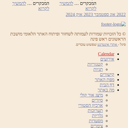
המבקרים …
להמשיך
המבקרים …
להמשיך
שבת
שבת
לקרוא
לקרוא
ישראלית
ישראלית
2022
אוג
ספטמבר 2023
אוק
2024
© כל הזכויות שמורות לעמותה לשחזור ופיתוח האתר הלאומי מושבת
הראשונים ראש פינה
סיגל -
אתרי אינטרנט
שפשוט עובדים.
Calendar
אירועים
קטגוריות
תגיות
קישורים
מפת האתר
דף הבית
מה באתר
מיצג אור קולי
סיורים
ארכיון הסטורי
תערוכות
גלריות
מסעדות
צימרים