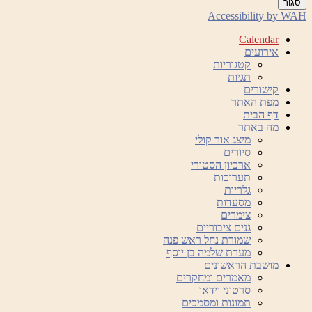
סגור
Accessibility by WAH
Calendar
אירועים
קטגוריות
תגיות
קישורים
מפת האתר
דף הבית
מה באתר
מיצג אור קולי
סיורים
ארכיון הסטורי
תערוכות
גלריות
מסעדות
צימרים
גנים ציבוריים
שמורת נחל ראש פנה
מערת שלמה בן יוסף
מושבת הראשונים
מאמרים ומחקרים
סרטוני וידאו
תמונות ומסמכים