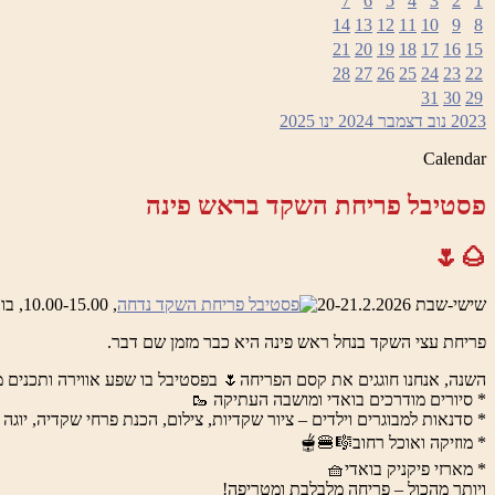
7
6
5
4
3
2
1
14
13
12
11
10
9
8
21
20
19
18
17
16
15
28
27
26
25
24
23
22
31
30
29
2023
נוב
דצמבר 2024
ינו
2025
Calendar
פסטיבל פריחת השקד בראש פינה
🌰🌷
שישי-שבת 20-21.2.2026
, 10.00-15.00, בואדי ראש פינה והמושבה העתיקה
פריחת עצי השקד בנחל ראש פינה היא כבר מזמן שם דבר.
השנה, אנחנו חוגגים את קסם הפריחה🌷 בפסטיבל בו שפע אווירה ותכנים מ
* סיורים מודרכים בואדי ומושבה העתיקה 🥾
* סדנאות למבוגרים וילדים – ציור שקדיות, צילום, הכנת פרחי שקדיה, יוגה 
* מוזיקה ואוכל רחוב🎼🍔🫕
* מארזי פיקניק בואדי🧺
ויותר מהכול – פריחה מלבלבת ומטריפה!