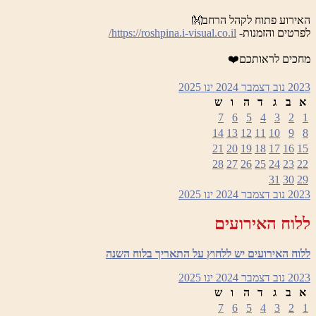
האירוע פתוח לקהל הרחב👐
לפרטים והזמנות-
https://roshpina.i-visual.co.il/
מחכים לראותכם❤️
2023
נוב
דצמבר 2024
ינו
2025
א
ב
ג
ד
ה
ו
ש
7
6
5
4
3
2
1
14
13
12
11
10
9
8
21
20
19
18
17
16
15
28
27
26
25
24
23
22
31
30
29
2023
נוב
דצמבר 2024
ינו
2025
ללוח האירועים
ללוח האירועים יש ללחוץ על התאריך בלוח השנה
2023
נוב
דצמבר 2024
ינו
2025
א
ב
ג
ד
ה
ו
ש
7
6
5
4
3
2
1