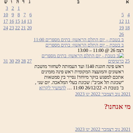
א
ב
ג
ד
ה
ו
ש
3
2
1
10
9
8
7
6
5
4
17
16
15
14
13
12
11
24
23
22
21
20
19
18
26
ב בטבת – יום התלם הראשון: בתים מספרים
11:00
ב בטבת – יום התלם הראשון: בתים מספרים
דצמ 26 @ 11:00 – 13:00
25
כרטיסים
27
28
29
30
31
ראש פינה חוגגת 140! ועד העמותה לשחזור מושבת
ראשונים והמועצה המקומית ראש פינה מזמינים
אתכם למפגש בוקר מיוחד! נסייר בין סמטאות
“שכונת תל אביב”: שכונת בעלי המלאכה. יום שני ,
ב
ב’ בטבת ה- 26/12/22 11:00 …
להמשיך לקרוא
בטבת
2021
נוב
דצמבר 2022
ינו
2023
–
יום
מי אנחנו?
התלם
הראשון:
בתים
מספרים
2021
נוב
דצמבר 2022
ינו
2023