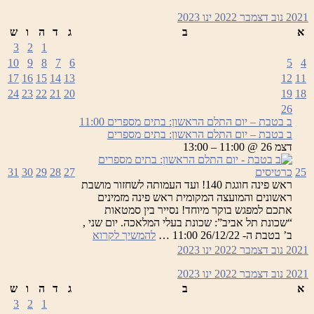
2021
נוב
דצמבר 2022
ינו
2023
א
ב
ג
ד
ה
ו
ש
3
2
1
10
9
8
7
6
5
4
17
16
15
14
13
12
11
24
23
22
21
20
19
18
26
ב בטבת – יום התלם הראשון: בתים מספרים
11:00
ב בטבת – יום התלם הראשון: בתים מספרים
דצמ 26 @ 11:00 – 13:00
25
כרטיסים
27
28
29
30
31
ראש פינה חוגגת 140! ועד העמותה לשחזור מושבת
ראשונים והמועצה המקומית ראש פינה מזמינים
אתכם למפגש בוקר מיוחד! נסייר בין סמטאות
“שכונת תל אביב”: שכונת בעלי המלאכה. יום שני ,
ב
ב’ בטבת ה- 26/12/22 11:00 …
להמשיך לקרוא
בטבת
2021
נוב
דצמבר 2022
ינו
2023
–
יום
2021
נוב
דצמבר 2022
ינו
2023
התלם
א
ב
ג
ד
ה
ו
ש
הראשון:
3
2
1
בתים