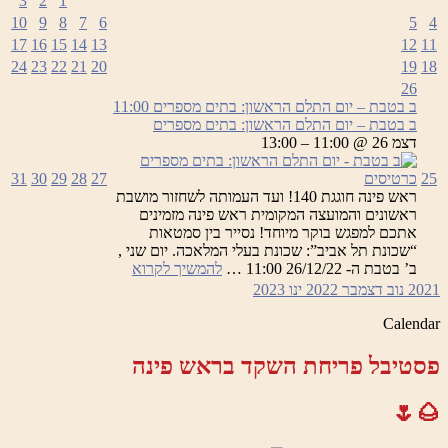
3
2
1
10
9
8
7
6
5
4
17
16
15
14
13
12
11
24
23
22
21
20
19
18
26
ב בטבת – יום התלם הראשון: בתים מספרים
11:00
ב בטבת – יום התלם הראשון: בתים מספרים
דצמ 26 @ 11:00 – 13:00
25
כרטיסים
27
28
29
30
31
ראש פינה חוגגת 140! ועד העמותה לשחזור מושבת
ראשונים והמועצה המקומית ראש פינה מזמינים
אתכם למפגש בוקר מיוחד! נסייר בין סמטאות
“שכונת תל אביב”: שכונת בעלי המלאכה. יום שני ,
ב
ב’ בטבת ה- 26/12/22 11:00 …
להמשיך לקרוא
בטבת
2021
נוב
דצמבר 2022
ינו
2023
–
יום
Calendar
התלם
הראשון:
פסטיבל פריחת השקד בראש פינה
בתים
מספרים
🌰🌷