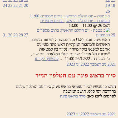
24
23
22
21
20
19
18
26
ב בטבת – יום התלם הראשון: בתים מספרים
11:00
ב בטבת – יום התלם הראשון: בתים מספרים
דצמ 26 @ 11:00 – 13:00
25
כרטיסים
27
28
29
30
31
ראש פינה חוגגת 140! ועד העמותה לשחזור מושבת
ראשונים והמועצה המקומית ראש פינה מזמינים
אתכם למפגש בוקר מיוחד! נסייר בין סמטאות
“שכונת תל אביב”: שכונת בעלי המלאכה. יום שני ,
ב
ב’ בטבת ה- 26/12/22 11:00 …
להמשיך לקרוא
בטבת
2021
נוב
דצמבר 2022
ינו
2023
–
יום
סיור בראש פינה עם הטלפון הנייד
התלם
הראשון:
הצטרפו עכשיו לסיור עצמאי בראש פינה, סיור עם הטלפון שלכם
בתים
בהדרכת יוסי סלס, תושב המושבה
מספרים
לפרטים לחצו כאן:
סיור בראש פינה
2021
נוב
דצמבר 2022
ינו
2023