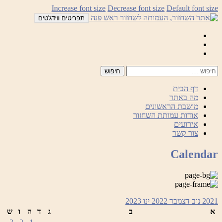
לדלג
Increase font size
Decrease font size
Default font size
לתוכן
תפריטים ווידג'טים
Mail
Facebook
Instagram
דף הבית
מה באתר
מושבת הראשונים
אודות עמותת השחזור
אירועים
צור קשר
Calendar
2021
נוב
דצמבר 2022
ינו
2023
א
ב
ג
ד
ה
ו
ש