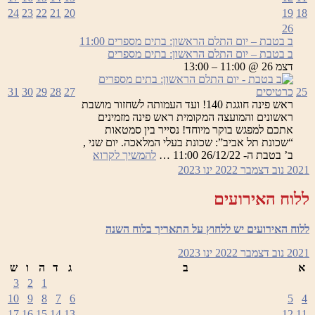
24
23
22
21
20
19
18
26
ב בטבת – יום התלם הראשון: בתים מספרים
11:00
ב בטבת – יום התלם הראשון: בתים מספרים
דצמ 26 @ 11:00 – 13:00
25
כרטיסים
27
28
29
30
31
ראש פינה חוגגת 140! ועד העמותה לשחזור מושבת
ראשונים והמועצה המקומית ראש פינה מזמינים
אתכם למפגש בוקר מיוחד! נסייר בין סמטאות
“שכונת תל אביב”: שכונת בעלי המלאכה. יום שני ,
ב
ב’ בטבת ה- 26/12/22 11:00 …
להמשיך לקרוא
בטבת
2021
נוב
דצמבר 2022
ינו
2023
–
יום
ללוח האירועים
התלם
הראשון:
ללוח האירועים יש ללחוץ על התאריך בלוח השנה
בתים
מספרים
2021
נוב
דצמבר 2022
ינו
2023
א
ב
ג
ד
ה
ו
ש
3
2
1
10
9
8
7
6
5
4
17
16
15
14
13
12
11