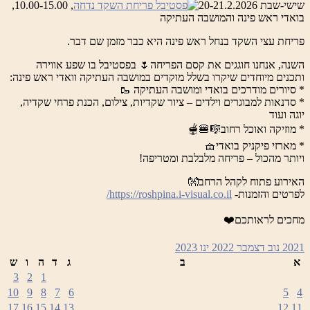
שישי-שבת 20-21.2.2026
, 10.00-15.00,
בואדי ראש פינה והמושבה העתיקה
פריחת עצי השקד בנחל ראש פינה היא כבר מזמן שם דבר.
השנה, אנחנו חוגגים את קסם הפריחה🌷 בפסטיבל בו שפע אווירה
ותכנים מיוחדים שיקרו בשלל מוקדים במושבה העתיקה וואדי ראש פינה:
* סיורים מודרכים בואדי ומושבה העתיקה 🥾
* סדנאות למבוגרים וילדים – ציור שקדיות, צילום, הכנת פרחי שקדיה,
יוגה ועוד
* מוזיקה ואוכל רחוב🎼🍔🫕
* מארזי פיקניק בואדי🧺
ויותר מהכול – פריחה מלבלבת ומטריפה!
האירוע פתוח לקהל הרחב👐
לפרטים והזמנות-
https://roshpina.i-visual.co.il/
מחכים לראותכם❤️
2021
נוב
דצמבר 2022
ינו
2023
א
ב
ג
ד
ה
ו
ש
3
2
1
10
9
8
7
6
5
4
17
16
15
14
13
12
11