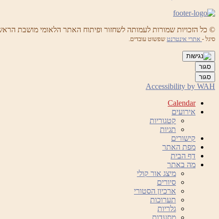
© כל הזכויות שמורות לעמותה לשחזור ופיתוח האתר הלאומי מושבת הראש
סיגל -
אתרי אינטרנט
שפשוט עובדים.
סגור
סגור
Accessibility by WAH
Calendar
אירועים
קטגוריות
תגיות
קישורים
מפת האתר
דף הבית
מה באתר
מיצג אור קולי
סיורים
ארכיון הסטורי
תערוכות
גלריות
מסעדות