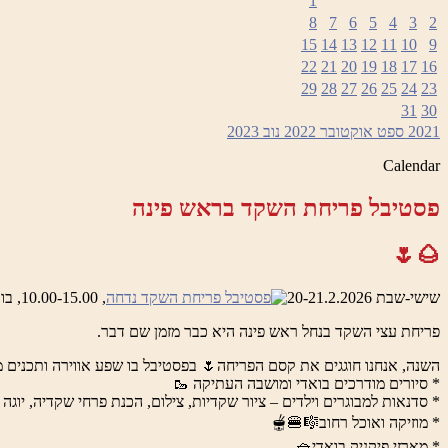
1
8
7
6
5
4
3
2
15
14
13
12
11
10
9
22
21
20
19
18
17
16
29
28
27
26
25
24
23
31
30
2021
ספט
אוקטובר 2022
נוב
2023
Calendar
פסטיבל פריחת השקד בראש פינה
🌰🌷
שישי-שבת 20-21.2.2026
, 10.00-15.00, בואדי ראש פינה והמושבה העתיקה
פריחת עצי השקד בנחל ראש פינה היא כבר מזמן שם דבר.
השנה, אנחנו חוגגים את קסם הפריחה🌷 בפסטיבל בו שפע אווירה ותכנים מ
* סיורים מודרכים בואדי ומושבה העתיקה 🥾
* סדנאות למבוגרים וילדים – ציור שקדיות, צילום, הכנת פרחי שקדיה, יוגה 
* מוזיקה ואוכל רחוב🎼🍔🫕
* מארזי פיקניק בואדי🧺