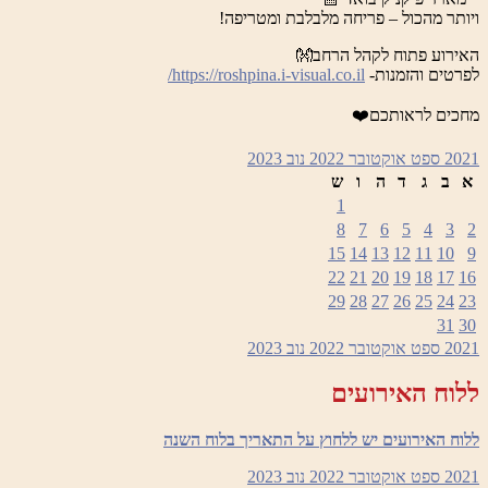
ויותר מהכול – פריחה מלבלבת ומטריפה!
האירוע פתוח לקהל הרחב👐
לפרטים והזמנות-
https://roshpina.i-visual.co.il/
מחכים לראותכם❤️
2021
ספט
אוקטובר 2022
נוב
2023
א
ב
ג
ד
ה
ו
ש
1
8
7
6
5
4
3
2
15
14
13
12
11
10
9
22
21
20
19
18
17
16
29
28
27
26
25
24
23
31
30
2021
ספט
אוקטובר 2022
נוב
2023
ללוח האירועים
ללוח האירועים יש ללחוץ על התאריך בלוח השנה
2021
ספט
אוקטובר 2022
נוב
2023