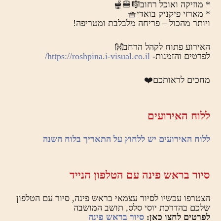
* מוזיקה ואוכל רחוב🎼🍔🫕
* מארזי פיקניק בואדי🧺
ויותר מהכול – פריחה מלבלבת ומטריפה!
האירוע פתוח לקהל הרחב👐
לפרטים והזמנות-
https://roshpina.i-visual.co.il/
מחכים לראותכם❤️
ללוח האירועים
ללוח האירועים יש ללחוץ על התאריך בלוח השנה
סיור בראש פינה עם הטלפון הנייד
הצטרפו עכשיו לסיור עצמאי בראש פינה, סיור עם הטלפון
שלכם בהדרכת יוסי סלס, תושב המושבה
לפרטים לחצו כאן:
סיור בראש פינה