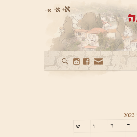
Instagram
Facebook
Mail
2023
ד
ה
ו
ש