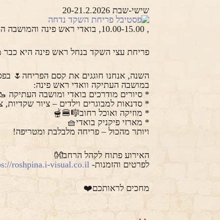
שישי-שבת 20-21.2.2026
, 10.00-15.00, בואדי ראש פינה והמושבה העתיקה
פריחת עצי השקד בנחל ראש פינה היא כבר מ
השנה, אנחנו חוגגים את קסם הפריחה🌷 בפסט
במושבה העתיקה וואדי ראש פינה:
* סיורים מודרכים בואדי ומושבה העתיקה 🥾
* סדנאות למבוגרים וילדים – ציור שקדיות, צ
* מוזיקה ואוכל רחוב🎼🍔🫕
* מארזי פיקניק בואדי🧺
ויותר מהכול – פריחה מלבלבת ומטריפה!
האירוע פתוח לקהל הרחב👐
לפרטים והזמנות-
s://roshpina.i-visual.co.il/
מחכים לראותכם❤️