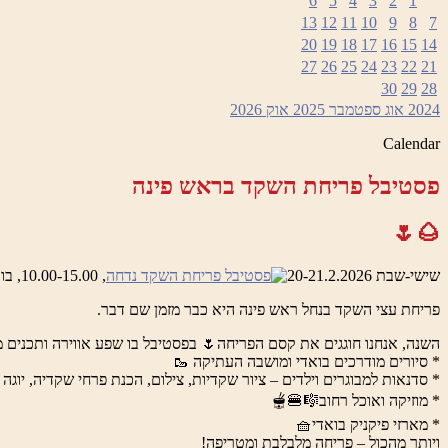
6
5
4
3
2
1
13
12
11
10
9
8
7
20
19
18
17
16
15
14
27
26
25
24
23
22
21
30
29
28
2024
אוג
ספטמבר 2025
אוק
2026
Calendar
פסטיבל פריחת השקד בראש פינה
🌰🌷
שישי-שבת 20-21.2.2026
, 10.00-15.00, בואדי ראש פינה והמושבה העתיקה
פריחת עצי השקד בנחל ראש פינה היא כבר מזמן שם דבר.
השנה, אנחנו חוגגים את קסם הפריחה🌷 בפסטיבל בו שפע אווירה ותכנים מ
* סיורים מודרכים בואדי ומושבה העתיקה 🥾
* סדנאות למבוגרים וילדים – ציור שקדיות, צילום, הכנת פרחי שקדיה, יוגה 
* מוזיקה ואוכל רחוב🎼🍔🫕
* מארזי פיקניק בואדי🧺
ויותר מהכול – פריחה מלבלבת ומטריפה!