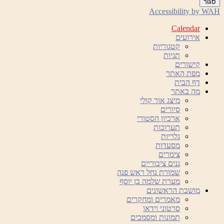
סגור
Accessibility by WAH
Calendar
אירועים
קטגוריות
תגיות
קישורים
מפת האתר
דף הבית
מה באתר
מיצג אור קולי
סיורים
ארכיון הסטורי
תערוכות
גלריות
מסעדות
צימרים
גנים ציבוריים
שמורת נחל ראש פנה
מערת שלמה בן יוסף
מושבת הראשונים
מאמרים ומחקרים
סרטוני וידאו
תמונות ומסמכים