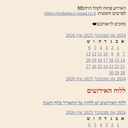
האירוע פתוח לקהל הרחב👐
לפרטים והזמנות-
https://roshpina.i-visual.co.il/
מחכים לראותכם❤️
2024
אוג
ספטמבר 2025
אוק
2026
א
ב
ג
ד
ה
ו
ש
6
5
4
3
2
1
13
12
11
10
9
8
7
20
19
18
17
16
15
14
27
26
25
24
23
22
21
30
29
28
2024
אוג
ספטמבר 2025
אוק
2026
ללוח האירועים
ללוח האירועים יש ללחוץ על התאריך בלוח השנה
2024
אוג
ספטמבר 2025
אוק
2026
א
ב
ג
ד
ה
ו
ש
6
5
4
3
2
1