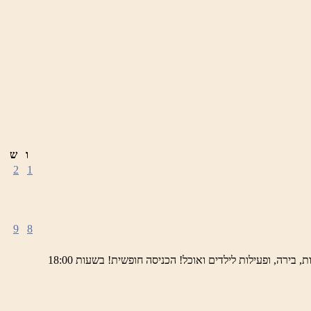
ו
ש
2
1
9
8
ימי חמישי באתר השחזור בראש פינה מוזמנים לחוויה תרבותית, להנות מהיופי של ראש פינה העתיקה, עם שלל גלריות, דוכנים, הופעות חיות, בירה, ופעילות לילדים ואוכל! הכניסה חופשית! בשעות 18:00