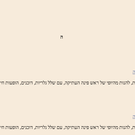
ידי
טיק
ה
ש
נה
לברד
ידי
טיק
ש