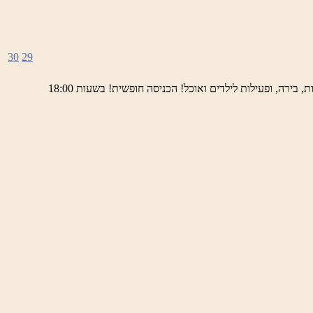
30
29
ימי חמישי באתר השחזור בראש פינה מוזמנים לחוויה תרבותית, להנות מהיופי של ראש פינה העתיקה, עם שלל גלריות, דוכנים, הופעות חיות, בירה, ופעילות לילדים ואוכל! הכניסה חופשית! בשעות 18:00