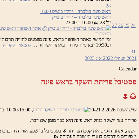
פי
28
בו
ראש פינה בולברד – ירידי בוטיק
16:00
–
ראש פינה בולברד – ירידי בוטיק
יר
יול 28 @ 16:00 – 23:00
27
26
25
24
בו
כרטיסים
רא
וב19:30 יצא סיור מודרך באתר השחזור …
להמשיך לקרוא
פי
31
בו
2021
יונ
יולי 2022
אוג
2023
–
יר
Calendar
בו
פסטיבל פריחת השקד בראש פינה
🌰🌷
שישי-שבת 20-21.2.2026
, 10.00-15.00, בואדי ראש פינה והמושבה העתיקה
פריחת עצי השקד בנחל ראש פינה היא כבר מזמן שם דבר.
השנה, אנחנו חוגגים את קסם הפריחה🌷 בפסטיבל בו שפע אווירה ותכנים מ
* סיורים מודרכים בואדי ומושבה העתיקה 🥾