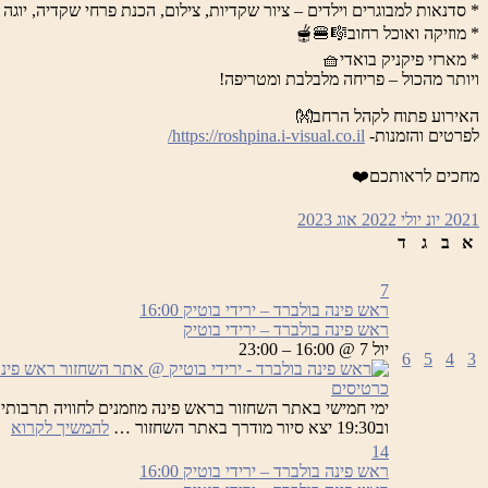
* סדנאות למבוגרים וילדים – ציור שקדיות, צילום, הכנת פרחי שקדיה, יוגה 
* מוזיקה ואוכל רחוב🎼🍔🫕
* מארזי פיקניק בואדי🧺
ויותר מהכול – פריחה מלבלבת ומטריפה!
האירוע פתוח לקהל הרחב👐
לפרטים והזמנות-
https://roshpina.i-visual.co.il/
מחכים לראותכם❤️
2021
יונ
יולי 2022
אוג
2023
א
ב
ג
ד
7
ראש פינה בולברד – ירידי בוטיק
16:00
ראש פינה בולברד – ירידי בוטיק
יול 7 @ 16:00 – 23:00
6
5
4
3
כרטיסים
רא
וב19:30 יצא סיור מודרך באתר השחזור …
להמשיך לקרוא
פי
14
בו
ראש פינה בולברד – ירידי בוטיק
16:00
–