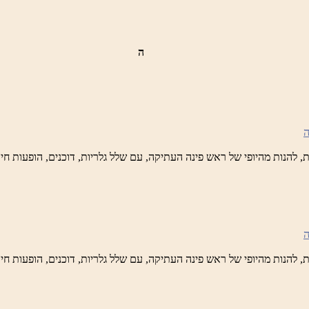
ה
ש
נה
לברד
ידי
טיק
ש
נה
לברד