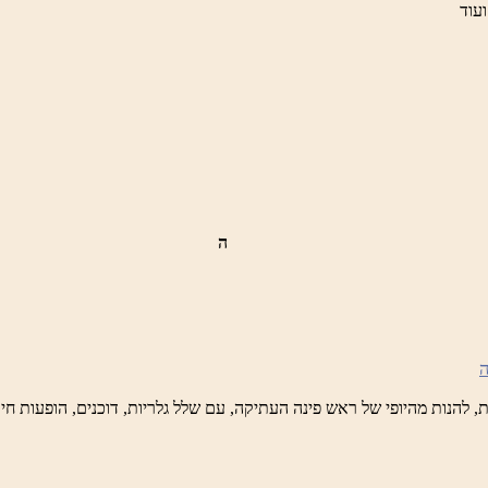
ועוד
ה
ש
נה
לברד