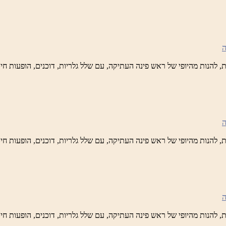
ש
נה
לברד
ידי
טיק
ש
נה
לברד
ידי
טיק
ש