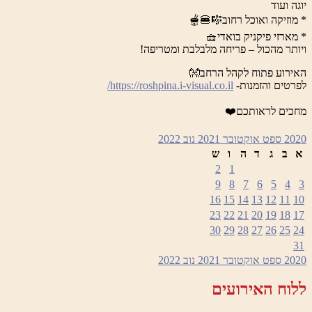
יוגה ועוד
* מוזיקה ואוכל רחוב🎼🍔🫕
* מארזי פיקניק בואדי🧺
ויותר מהכול – פריחה מלבלבת ומטריפה!
האירוע פתוח לקהל הרחב👐
לפרטים והזמנות-
https://roshpina.i-visual.co.il/
מחכים לראותכם❤️
2020
ספט
אוקטובר 2021
נוב
2022
א
ב
ג
ד
ה
ו
ש
2
1
9
8
7
6
5
4
3
16
15
14
13
12
11
10
23
22
21
20
19
18
17
30
29
28
27
26
25
24
31
2020
ספט
אוקטובר 2021
נוב
2022
ללוח האירועים