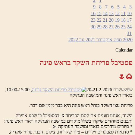
2
1
9
8
7
6
5
4
3
16
15
14
13
12
11
10
23
22
21
20
19
18
17
30
29
28
27
26
25
24
31
2020
ספט
אוקטובר 2021
נוב
2022
Calendar
פסטיבל פריחת השקד בראש פינה
🌰🌷
שישי-שבת 20-21.2.2026
, 10.00-15.00,
בואדי ראש פינה והמושבה העתיקה
פריחת עצי השקד בנחל ראש פינה היא כבר מזמן שם דבר.
השנה, אנחנו חוגגים את קסם הפריחה🌷 בפסטיבל בו שפע אווירה
ותכנים מיוחדים שיקרו בשלל מוקדים במושבה העתיקה וואדי ראש פינה:
* סיורים מודרכים בואדי ומושבה העתיקה 🥾
* סדנאות למבוגרים וילדים – ציור שקדיות, צילום, הכנת פרחי שקדיה,