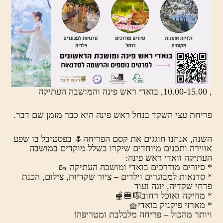
, 10.00-15.00, בואדי ראש פינה והמושבה העתיקה
פריחת עצי השקד בנחל ראש פינה היא כבר מזמן שם דבר.
השנה, אנחנו חוגגים את קסם הפריחה🌷 בפסטיבל בו שפע
אווירה ותכנים מיוחדים שיקרו בשלל מוקדים במושבה
העתיקה וואדי ראש פינה:
* סיורים מודרכים בואדי ומושבה העתיקה 🥾
* סדנאות למבוגרים וילדים – ציור שקדיות, צילום, הכנת
פרחי שקדיה, יוגה ועוד
* מוזיקה ואוכל רחוב🎼🍔🫕
* מארזי פיקניק בואדי🧺
ויותר מהכול – פריחה מלבלבת ומטריפה!