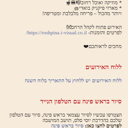
* מוזיקה ואוכל רחוב🎼🍔🫕
* מארזי פיקניק בואדי🧺
ויותר מהכול – פריחה מלבלבת ומטריפה!
האירוע פתוח לקהל הרחב👐
לפרטים והזמנות-
https://roshpina.i-visual.co.il/
מחכים לראותכם❤️
ללוח האירועים
ללוח האירועים יש ללחוץ על התאריך בלוח השנה
סיור בראש פינה עם הטלפון הנייד
הצטרפו עכשיו לסיור עצמאי בראש פינה, סיור עם הטלפון
שלכם בהדרכת יוסי סלס, תושב המושבה
לפרטים לחצו כאן:
סיור בראש פינה