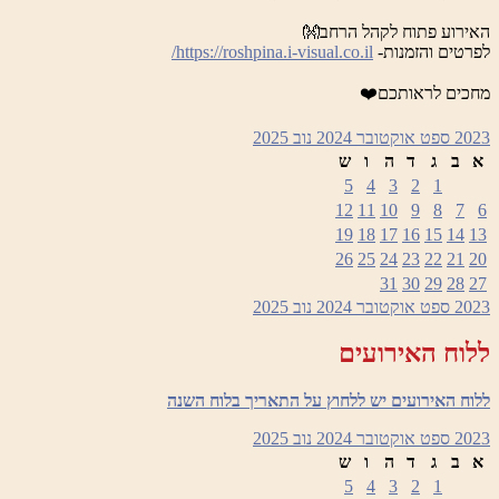
האירוע פתוח לקהל הרחב👐
לפרטים והזמנות-
https://roshpina.i-visual.co.il/
מחכים לראותכם❤️
2023
ספט
אוקטובר 2024
נוב
2025
א
ב
ג
ד
ה
ו
ש
5
4
3
2
1
12
11
10
9
8
7
6
19
18
17
16
15
14
13
26
25
24
23
22
21
20
31
30
29
28
27
2023
ספט
אוקטובר 2024
נוב
2025
ללוח האירועים
ללוח האירועים יש ללחוץ על התאריך בלוח השנה
2023
ספט
אוקטובר 2024
נוב
2025
א
ב
ג
ד
ה
ו
ש
5
4
3
2
1