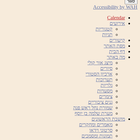
סגור
Accessibility by WAH
Calendar
אירועים
קטגוריות
תגיות
קישורים
מפת האתר
דף הבית
מה באתר
מיצג אור קולי
סיורים
ארכיון הסטורי
תערוכות
גלריות
מסעדות
צימרים
גנים ציבוריים
שמורת נחל ראש פנה
מערת שלמה בן יוסף
מושבת הראשונים
מאמרים ומחקרים
סרטוני וידאו
תמונות ומסמכים