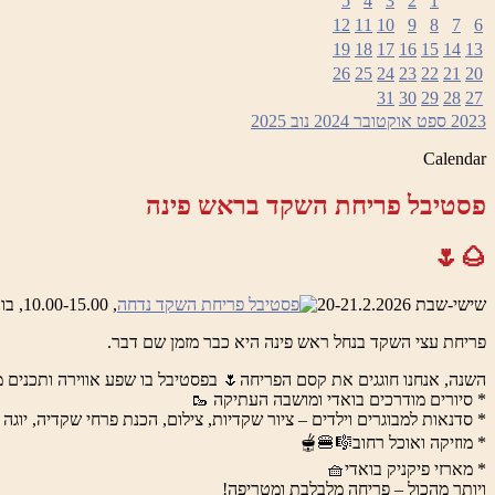
5
4
3
2
1
12
11
10
9
8
7
6
19
18
17
16
15
14
13
26
25
24
23
22
21
20
31
30
29
28
27
2023
ספט
אוקטובר 2024
נוב
2025
Calendar
פסטיבל פריחת השקד בראש פינה
🌰🌷
שישי-שבת 20-21.2.2026
, 10.00-15.00, בואדי ראש פינה והמושבה העתיקה
פריחת עצי השקד בנחל ראש פינה היא כבר מזמן שם דבר.
השנה, אנחנו חוגגים את קסם הפריחה🌷 בפסטיבל בו שפע אווירה ותכנים מ
* סיורים מודרכים בואדי ומושבה העתיקה 🥾
* סדנאות למבוגרים וילדים – ציור שקדיות, צילום, הכנת פרחי שקדיה, יוגה 
* מוזיקה ואוכל רחוב🎼🍔🫕
* מארזי פיקניק בואדי🧺
ויותר מהכול – פריחה מלבלבת ומטריפה!