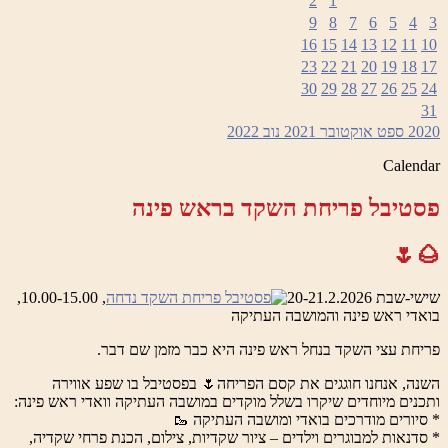
2
1
9
8
7
6
5
4
3
16
15
14
13
12
11
10
23
22
21
20
19
18
17
30
29
28
27
26
25
24
31
2020
ספט
אוקטובר 2021
נוב
2022
Calendar
פסטיבל פריחת השקד בראש פינה
🌰🌷
שישי-שבת 20-21.2.2026
, 10.00-15.00,
בואדי ראש פינה והמושבה העתיקה
פריחת עצי השקד בנחל ראש פינה היא כבר מזמן שם דבר.
השנה, אנחנו חוגגים את קסם הפריחה🌷 בפסטיבל בו שפע אווירה
ותכנים מיוחדים שיקרו בשלל מוקדים במושבה העתיקה וואדי ראש פינה:
* סיורים מודרכים בואדי ומושבה העתיקה 🥾
* סדנאות למבוגרים וילדים – ציור שקדיות, צילום, הכנת פרחי שקדיה,