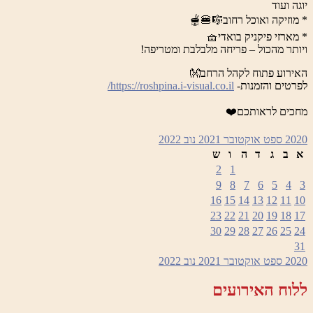
יוגה ועוד
* מוזיקה ואוכל רחוב🎼🍔🫕
* מארזי פיקניק בואדי🧺
ויותר מהכול – פריחה מלבלבת ומטריפה!
האירוע פתוח לקהל הרחב👐
לפרטים והזמנות-
https://roshpina.i-visual.co.il/
מחכים לראותכם❤️
2020
ספט
אוקטובר 2021
נוב
2022
א
ב
ג
ד
ה
ו
ש
2
1
9
8
7
6
5
4
3
16
15
14
13
12
11
10
23
22
21
20
19
18
17
30
29
28
27
26
25
24
31
2020
ספט
אוקטובר 2021
נוב
2022
ללוח האירועים