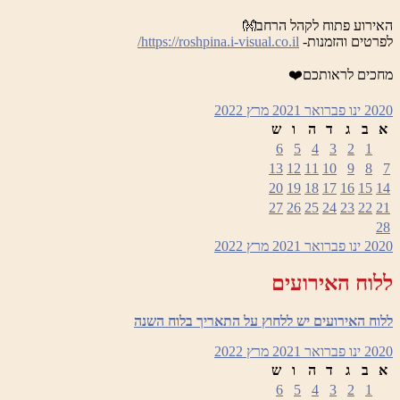
האירוע פתוח לקהל הרחב👐
לפרטים והזמנות-
https://roshpina.i-visual.co.il/
מחכים לראותכם❤️
2020
ינו
פברואר 2021
מרץ
2022
א
ב
ג
ד
ה
ו
ש
6
5
4
3
2
1
13
12
11
10
9
8
7
20
19
18
17
16
15
14
27
26
25
24
23
22
21
28
2020
ינו
פברואר 2021
מרץ
2022
ללוח האירועים
ללוח האירועים יש ללחוץ על התאריך בלוח השנה
2020
ינו
פברואר 2021
מרץ
2022
א
ב
ג
ד
ה
ו
ש
6
5
4
3
2
1