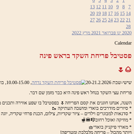
6
5
4
3
2
1
13
12
11
10
9
8
7
20
19
18
17
16
15
14
27
26
25
24
23
22
21
28
2020
ינו
פברואר 2021
מרץ
2022
Calendar
פסטיבל פריחת השקד בראש פינה
🌰🌷
שישי-שבת 20-21.2.2026
, 10.00-15.00, בואדי ראש פינה והמושבה העתיקה
פריחת עצי השקד בנחל ראש פינה היא כבר מזמן שם דבר.
השנה, אנחנו חוגגים את קסם הפריחה🌷 בפסטיבל בו שפע אווירה ותכנים מ
* סיורים מודרכים בואדי ומושבה העתיקה 🥾
* סדנאות למבוגרים וילדים – ציור שקדיות, צילום, הכנת פרחי שקדיה, יוגה 
* מוזיקה ואוכל רחוב🎼🍔🫕
* מארזי פיקניק בואדי🧺
ויותר מהכול – פריחה מלבלבת ומטריפה!