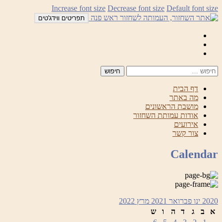
לדלג
Increase font size
Decrease font size
Default font size
לתוכן
תפריטים ווידג'טים
Mail
Facebook
Instagram
דף הבית
מה באתר
מושבת הראשונים
אודות עמותת השחזור
אירועים
צור קשר
Calendar
2020
ינו
פברואר 2021
מרץ
2022
א
ב
ג
ד
ה
ו
ש