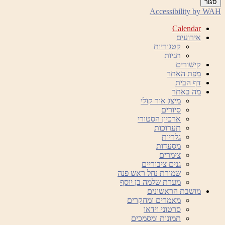
סגור
Accessibility by WAH
Calendar
אירועים
קטגוריות
תגיות
קישורים
מפת האתר
דף הבית
מה באתר
מיצג אור קולי
סיורים
ארכיון הסטורי
תערוכות
גלריות
מסעדות
צימרים
גנים ציבוריים
שמורת נחל ראש פנה
מערת שלמה בן יוסף
מושבת הראשונים
מאמרים ומחקרים
סרטוני וידאו
תמונות ומסמכים