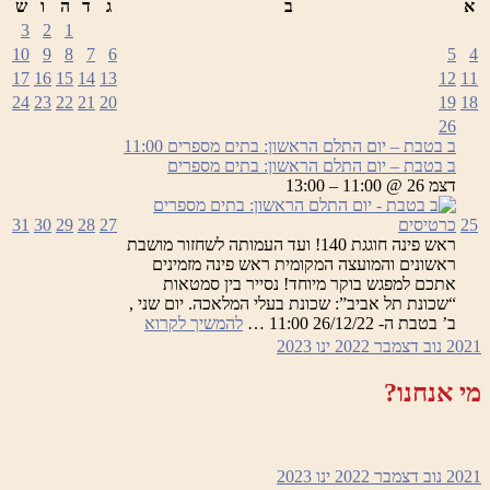
א
ב
ג
ד
ה
ו
ש
3
2
1
10
9
8
7
6
5
4
17
16
15
14
13
12
11
24
23
22
21
20
19
18
26
ב בטבת – יום התלם הראשון: בתים מספרים
11:00
ב בטבת – יום התלם הראשון: בתים מספרים
דצמ 26 @ 11:00 – 13:00
25
כרטיסים
27
28
29
30
31
ראש פינה חוגגת 140! ועד העמותה לשחזור מושבת
ראשונים והמועצה המקומית ראש פינה מזמינים
אתכם למפגש בוקר מיוחד! נסייר בין סמטאות
“שכונת תל אביב”: שכונת בעלי המלאכה. יום שני ,
ב
ב’ בטבת ה- 26/12/22 11:00 …
להמשיך לקרוא
בטבת
2021
נוב
דצמבר 2022
ינו
2023
–
יום
מי אנחנו?
התלם
הראשון:
בתים
מספרים
2021
נוב
דצמבר 2022
ינו
2023