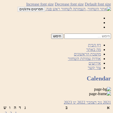
לדלג
Increase font size
Decrease font size
Default font size
לתוכן
תפריטים ווידג'טים
Mail
Facebook
Instagram
דף הבית
מה באתר
מושבת הראשונים
אודות עמותת השחזור
אירועים
צור קשר
Calendar
2021
נוב
דצמבר 2022
ינו
2023
א
ב
ג
ד
ה
ו
ש