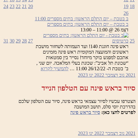
24
23
22
21
20
19
18
26
ב בטבת – יום התלם הראשון: בתים מספרים
11:00
ב בטבת – יום התלם הראשון: בתים מספרים
דצמ 26 @ 11:00 – 13:00
25
כרטיסים
27
28
29
30
31
ראש פינה חוגגת 140! ועד העמותה לשחזור מושבת
ראשונים והמועצה המקומית ראש פינה מזמינים
אתכם למפגש בוקר מיוחד! נסייר בין סמטאות
“שכונת תל אביב”: שכונת בעלי המלאכה. יום שני ,
ב
ב’ בטבת ה- 26/12/22 11:00 …
להמשיך לקרוא
בטבת
2021
נוב
דצמבר 2022
ינו
2023
–
יום
סיור בראש פינה עם הטלפון הנייד
התלם
הראשון:
הצטרפו עכשיו לסיור עצמאי בראש פינה, סיור עם הטלפון שלכם
בתים
בהדרכת יוסי סלס, תושב המושבה
מספרים
לפרטים לחצו כאן:
סיור בראש פינה
2021
נוב
דצמבר 2022
ינו
2023