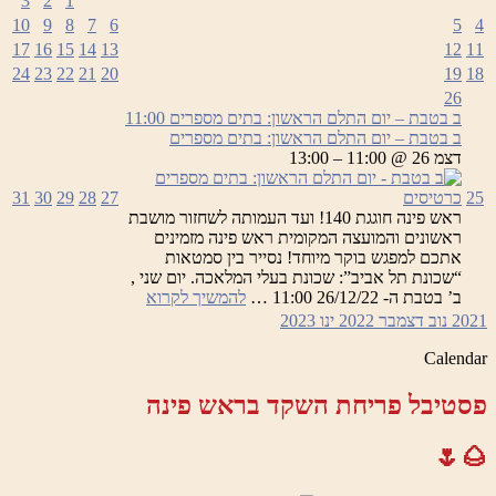
3
2
1
10
9
8
7
6
5
4
17
16
15
14
13
12
11
24
23
22
21
20
19
18
26
ב בטבת – יום התלם הראשון: בתים מספרים
11:00
ב בטבת – יום התלם הראשון: בתים מספרים
דצמ 26 @ 11:00 – 13:00
25
כרטיסים
27
28
29
30
31
ראש פינה חוגגת 140! ועד העמותה לשחזור מושבת
ראשונים והמועצה המקומית ראש פינה מזמינים
אתכם למפגש בוקר מיוחד! נסייר בין סמטאות
“שכונת תל אביב”: שכונת בעלי המלאכה. יום שני ,
ב
ב’ בטבת ה- 26/12/22 11:00 …
להמשיך לקרוא
בטבת
2021
נוב
דצמבר 2022
ינו
2023
–
יום
Calendar
התלם
הראשון:
פסטיבל פריחת השקד בראש פינה
בתים
מספרים
🌰🌷