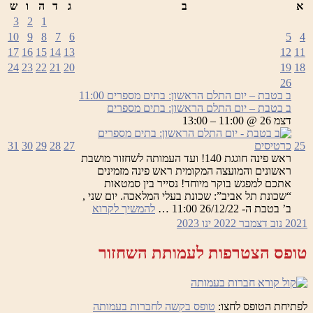
א
ב
ג
ד
ה
ו
ש
3
2
1
10
9
8
7
6
5
4
17
16
15
14
13
12
11
24
23
22
21
20
19
18
26
ב בטבת – יום התלם הראשון: בתים מספרים
11:00
ב בטבת – יום התלם הראשון: בתים מספרים
דצמ 26 @ 11:00 – 13:00
25
כרטיסים
27
28
29
30
31
ראש פינה חוגגת 140! ועד העמותה לשחזור מושבת
ראשונים והמועצה המקומית ראש פינה מזמינים
אתכם למפגש בוקר מיוחד! נסייר בין סמטאות
“שכונת תל אביב”: שכונת בעלי המלאכה. יום שני ,
ב
ב’ בטבת ה- 26/12/22 11:00 …
להמשיך לקרוא
בטבת
2021
נוב
דצמבר 2022
ינו
2023
–
יום
טופס הצטרפות לעמותת השחזור
התלם
הראשון:
בתים
מספרים
לפתיחת הטופס לחצו:
טופס בקשה לחברות בעמותה