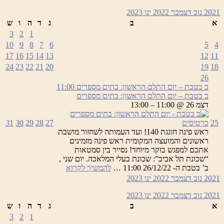
2021
נוב
דצמבר 2022
ינו
2023
א
ב
ג
ד
ה
ו
ש
3
2
1
10
9
8
7
6
5
4
17
16
15
14
13
12
11
24
23
22
21
20
19
18
26
ב בטבת – יום התלם הראשון: בתים מספרים
11:00
ב בטבת – יום התלם הראשון: בתים מספרים
דצמ 26 @ 11:00 – 13:00
25
כרטיסים
27
28
29
30
31
ראש פינה חוגגת 140! ועד העמותה לשחזור מושבת
ראשונים והמועצה המקומית ראש פינה מזמינים
אתכם למפגש בוקר מיוחד! נסייר בין סמטאות
“שכונת תל אביב”: שכונת בעלי המלאכה. יום שני ,
ב
ב’ בטבת ה- 26/12/22 11:00 …
להמשיך לקרוא
בטבת
2021
נוב
דצמבר 2022
ינו
2023
–
יום
2021
נוב
דצמבר 2022
ינו
2023
התלם
א
ב
ג
ד
ה
ו
ש
הראשון:
3
2
1
בתים