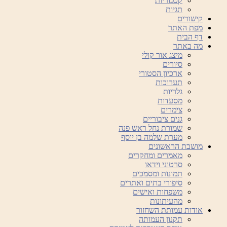
קטגוריות
תגיות
קישורים
מפת האתר
דף הבית
מה באתר
מיצג אור קולי
סיורים
ארכיון הסטורי
תערוכות
גלריות
מסעדות
צימרים
גנים ציבוריים
שמורת נחל ראש פנה
מערת שלמה בן יוסף
מושבת הראשונים
מאמרים ומחקרים
סרטוני וידאו
תמונות ומסמכים
סיפורי בתים ואתרים
משפחות ואישים
מהעיתונות
אודות עמותת השחזור
תקנון העמותה