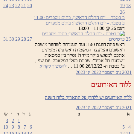
24
23
22
21
20
19
18
26
ב בטבת – יום התלם הראשון: בתים מספרים
11:00
ב בטבת – יום התלם הראשון: בתים מספרים
דצמ 26 @ 11:00 – 13:00
25
כרטיסים
27
28
29
30
31
ראש פינה חוגגת 140! ועד העמותה לשחזור מושבת
ראשונים והמועצה המקומית ראש פינה מזמינים
אתכם למפגש בוקר מיוחד! נסייר בין סמטאות
“שכונת תל אביב”: שכונת בעלי המלאכה. יום שני ,
ב
ב’ בטבת ה- 26/12/22 11:00 …
להמשיך לקרוא
בטבת
2021
נוב
דצמבר 2022
ינו
2023
–
יום
ללוח האירועים
התלם
הראשון:
ללוח האירועים יש ללחוץ על התאריך בלוח השנה
בתים
מספרים
2021
נוב
דצמבר 2022
ינו
2023
א
ב
ג
ד
ה
ו
ש
3
2
1
10
9
8
7
6
5
4
17
16
15
14
13
12
11