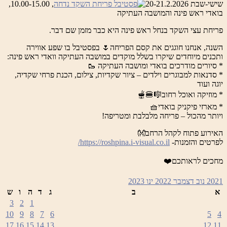
שישי-שבת 20-21.2.2026
, 10.00-15.00,
בואדי ראש פינה והמושבה העתיקה
פריחת עצי השקד בנחל ראש פינה היא כבר מזמן שם דבר.
השנה, אנחנו חוגגים את קסם הפריחה🌷 בפסטיבל בו שפע אווירה
ותכנים מיוחדים שיקרו בשלל מוקדים במושבה העתיקה וואדי ראש פינה:
* סיורים מודרכים בואדי ומושבה העתיקה 🥾
* סדנאות למבוגרים וילדים – ציור שקדיות, צילום, הכנת פרחי שקדיה,
יוגה ועוד
* מוזיקה ואוכל רחוב🎼🍔🫕
* מארזי פיקניק בואדי🧺
ויותר מהכול – פריחה מלבלבת ומטריפה!
האירוע פתוח לקהל הרחב👐
לפרטים והזמנות-
https://roshpina.i-visual.co.il/
מחכים לראותכם❤️
2021
נוב
דצמבר 2022
ינו
2023
א
ב
ג
ד
ה
ו
ש
3
2
1
10
9
8
7
6
5
4
17
16
15
14
13
12
11