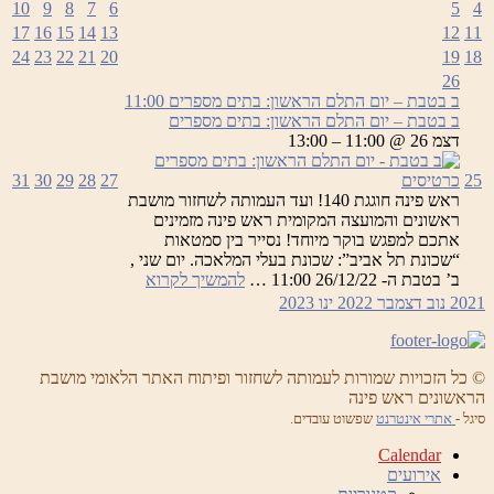
10
9
8
7
6
5
4
מספרים
17
16
15
14
13
12
11
24
23
22
21
20
19
18
26
ב בטבת – יום התלם הראשון: בתים מספרים
11:00
ב בטבת – יום התלם הראשון: בתים מספרים
דצמ 26 @ 11:00 – 13:00
25
כרטיסים
27
28
29
30
31
ראש פינה חוגגת 140! ועד העמותה לשחזור מושבת
ראשונים והמועצה המקומית ראש פינה מזמינים
אתכם למפגש בוקר מיוחד! נסייר בין סמטאות
“שכונת תל אביב”: שכונת בעלי המלאכה. יום שני ,
ב
ב’ בטבת ה- 26/12/22 11:00 …
להמשיך לקרוא
בטבת
2021
נוב
דצמבר 2022
ינו
2023
–
יום
התלם
הראשון:
© כל הזכויות שמורות לעמותה לשחזור ופיתוח האתר הלאומי מושבת
הראשונים ראש פינה
בתים
מספרים
סיגל -
אתרי אינטרנט
שפשוט עובדים.
Calendar
אירועים