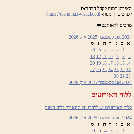
האירוע פתוח לקהל הרחב👐
לפרטים והזמנות-
https://roshpina.i-visual.co.il/
מחכים לראותכם❤️
2024
אוג
ספטמבר 2025
אוק
2026
א
ב
ג
ד
ה
ו
ש
6
5
4
3
2
1
13
12
11
10
9
8
7
20
19
18
17
16
15
14
27
26
25
24
23
22
21
30
29
28
2024
אוג
ספטמבר 2025
אוק
2026
ללוח האירועים
ללוח האירועים יש ללחוץ על התאריך בלוח השנה
2024
אוג
ספטמבר 2025
אוק
2026
א
ב
ג
ד
ה
ו
ש
6
5
4
3
2
1