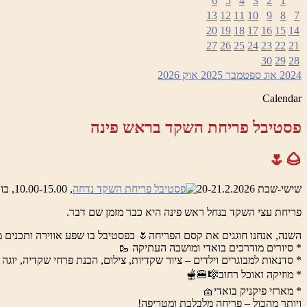
6
5
4
3
2
1
13
12
11
10
9
8
7
20
19
18
17
16
15
14
27
26
25
24
23
22
21
30
29
28
2024
אוג
ספטמבר 2025
אוק
2026
Calendar
פסטיבל פריחת השקד בראש פינה
🌰🌷
שישי-שבת 20-21.2.2026
, 10.00-15.00, בואדי ראש פינה והמושבה העתיקה
פריחת עצי השקד בנחל ראש פינה היא כבר מזמן שם דבר.
השנה, אנחנו חוגגים את קסם הפריחה🌷 בפסטיבל בו שפע אווירה ותכנים מ
* סיורים מודרכים בואדי ומושבה העתיקה 🥾
* סדנאות למבוגרים וילדים – ציור שקדיות, צילום, הכנת פרחי שקדיה, יוגה 
* מוזיקה ואוכל רחוב🎼🍔🫕
* מארזי פיקניק בואדי🧺
ויותר מהכול – פריחה מלבלבת ומטריפה!