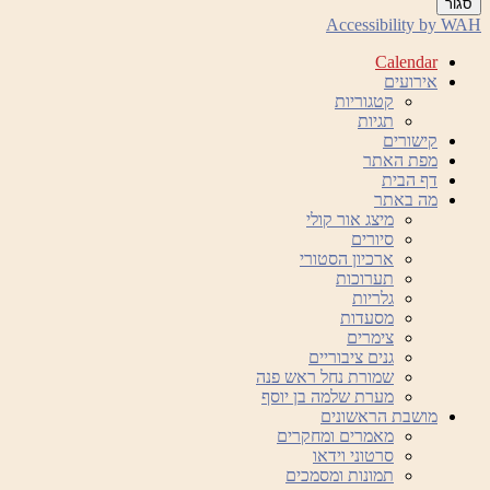
סגור
Accessibility by WAH
Calendar
אירועים
קטגוריות
תגיות
קישורים
מפת האתר
דף הבית
מה באתר
מיצג אור קולי
סיורים
ארכיון הסטורי
תערוכות
גלריות
מסעדות
צימרים
גנים ציבוריים
שמורת נחל ראש פנה
מערת שלמה בן יוסף
מושבת הראשונים
מאמרים ומחקרים
סרטוני וידאו
תמונות ומסמכים