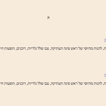
ה
ש
נה
לברד
ידי
טיק
ש
נה
לברד
ידי