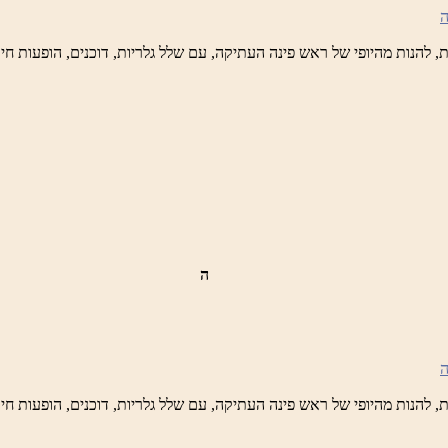
טיק
ש
נה
לברד
ידי
טיק
ה
ש
נה