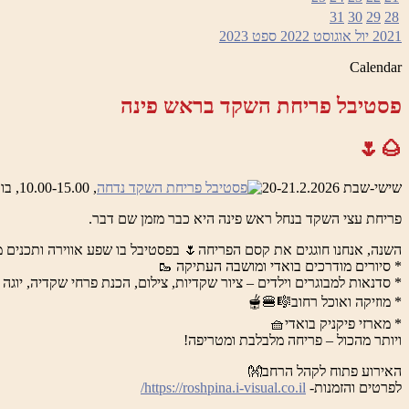
בו
31
30
29
28
–
2021
יול
אוגוסט 2022
ספט
2023
יר
בו
Calendar
פסטיבל פריחת השקד בראש פינה
🌰🌷
שישי-שבת 20-21.2.2026
, 10.00-15.00, בואדי ראש פינה והמושבה העתיקה
פריחת עצי השקד בנחל ראש פינה היא כבר מזמן שם דבר.
השנה, אנחנו חוגגים את קסם הפריחה🌷 בפסטיבל בו שפע אווירה ותכנים מ
* סיורים מודרכים בואדי ומושבה העתיקה 🥾
* סדנאות למבוגרים וילדים – ציור שקדיות, צילום, הכנת פרחי שקדיה, יוגה 
* מוזיקה ואוכל רחוב🎼🍔🫕
* מארזי פיקניק בואדי🧺
ויותר מהכול – פריחה מלבלבת ומטריפה!
האירוע פתוח לקהל הרחב👐
לפרטים והזמנות-
https://roshpina.i-visual.co.il/