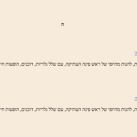
ה
ש
נה
לברד
ידי
טיק
ש
נה
לברד
ידי