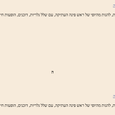
טיק
ש
נה
לברד
ידי
טיק
ה
ש
נה