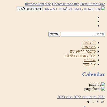
לדלג
Increase font size
Decrease font size
Default font size
לתוכן
תפריטים ווידג'טים
Mail
Facebook
Instagram
דף הבית
מה באתר
מושבת הראשונים
אודות עמותת השחזור
אירועים
צור קשר
Calendar
2021
יול
אוגוסט 2022
ספט
2023
א
ב
ג
ד