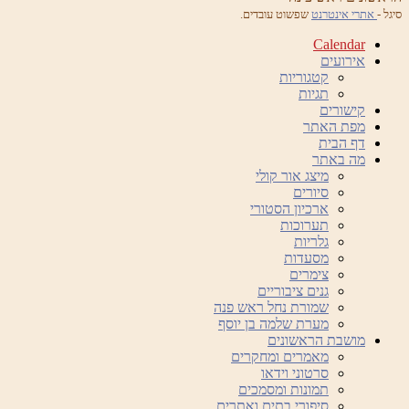
סיגל -
אתרי אינטרנט
שפשוט עובדים.
Calendar
אירועים
קטגוריות
תגיות
קישורים
מפת האתר
דף הבית
מה באתר
מיצג אור קולי
סיורים
ארכיון הסטורי
תערוכות
גלריות
מסעדות
צימרים
גנים ציבוריים
שמורת נחל ראש פנה
מערת שלמה בן יוסף
מושבת הראשונים
מאמרים ומחקרים
סרטוני וידאו
תמונות ומסמכים
סיפורי בתים ואתרים