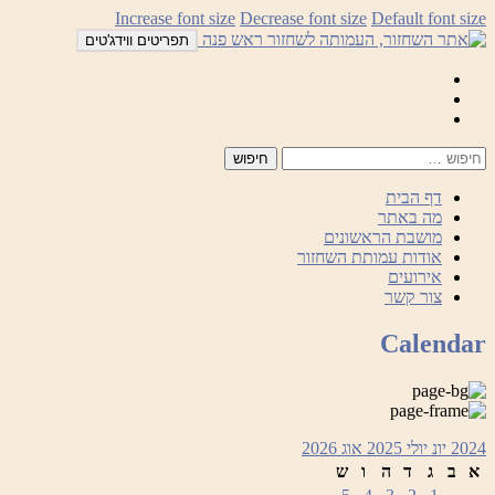
לדלג
Increase font size
Decrease font size
Default font size
לתוכן
תפריטים ווידג'טים
Mail
Facebook
Instagram
דף הבית
מה באתר
מושבת הראשונים
אודות עמותת השחזור
אירועים
צור קשר
Calendar
2024
יונ
יולי 2025
אוג
2026
א
ב
ג
ד
ה
ו
ש