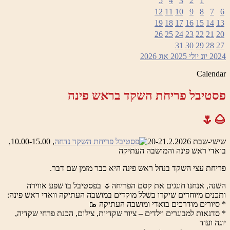
5
4
3
2
1
12
11
10
9
8
7
6
19
18
17
16
15
14
13
26
25
24
23
22
21
20
31
30
29
28
27
2024
יונ
יולי 2025
אוג
2026
Calendar
פסטיבל פריחת השקד בראש פינה
🌰🌷
שישי-שבת 20-21.2.2026
, 10.00-15.00,
בואדי ראש פינה והמושבה העתיקה
פריחת עצי השקד בנחל ראש פינה היא כבר מזמן שם דבר.
השנה, אנחנו חוגגים את קסם הפריחה🌷 בפסטיבל בו שפע אווירה
ותכנים מיוחדים שיקרו בשלל מוקדים במושבה העתיקה וואדי ראש פינה:
* סיורים מודרכים בואדי ומושבה העתיקה 🥾
* סדנאות למבוגרים וילדים – ציור שקדיות, צילום, הכנת פרחי שקדיה,
יוגה ועוד