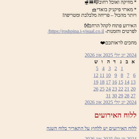
* מוזיקה ואוכל רחוב🎼🍔🫕
* מארזי פיקניק בואדי🧺
ויותר מהכול – פריחה מלבלבת ומטריפה!
האירוע פתוח לקהל הרחב👐
לפרטים והזמנות-
https://roshpina.i-visual.co.il/
מחכים לראותכם❤️
2024
יונ
יולי 2025
אוג
2026
א
ב
ג
ד
ה
ו
ש
5
4
3
2
1
12
11
10
9
8
7
6
19
18
17
16
15
14
13
26
25
24
23
22
21
20
31
30
29
28
27
2024
יונ
יולי 2025
אוג
2026
ללוח האירועים
ללוח האירועים יש ללחוץ על התאריך בלוח השנה
2024
יונ
יולי 2025
אוג
2026