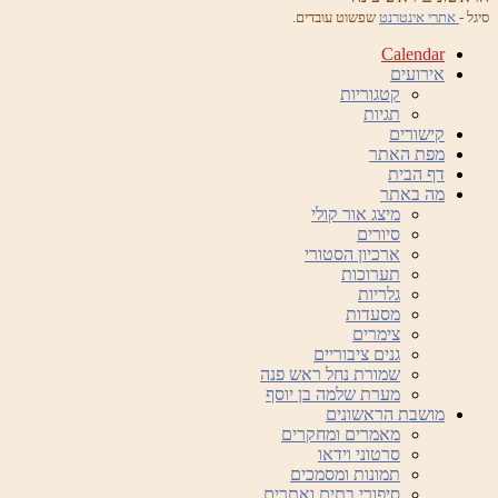
סיגל -
אתרי אינטרנט
שפשוט עובדים.
Calendar
אירועים
קטגוריות
תגיות
קישורים
מפת האתר
דף הבית
מה באתר
מיצג אור קולי
סיורים
ארכיון הסטורי
תערוכות
גלריות
מסעדות
צימרים
גנים ציבוריים
שמורת נחל ראש פנה
מערת שלמה בן יוסף
מושבת הראשונים
מאמרים ומחקרים
סרטוני וידאו
תמונות ומסמכים
סיפורי בתים ואתרים