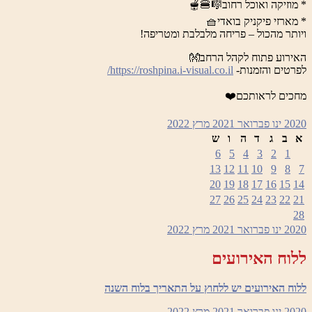
* מוזיקה ואוכל רחוב🎼🍔🫕
* מארזי פיקניק בואדי🧺
ויותר מהכול – פריחה מלבלבת ומטריפה!
האירוע פתוח לקהל הרחב👐
לפרטים והזמנות-
https://roshpina.i-visual.co.il/
מחכים לראותכם❤️
2020
ינו
פברואר 2021
מרץ
2022
א
ב
ג
ד
ה
ו
ש
6
5
4
3
2
1
13
12
11
10
9
8
7
20
19
18
17
16
15
14
27
26
25
24
23
22
21
28
2020
ינו
פברואר 2021
מרץ
2022
ללוח האירועים
ללוח האירועים יש ללחוץ על התאריך בלוח השנה
2020
ינו
פברואר 2021
מרץ
2022