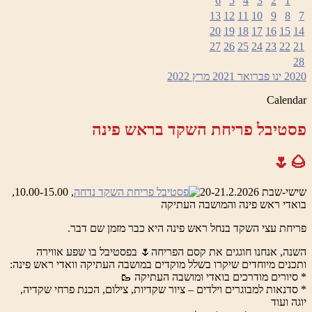
6
5
4
3
2
1
13
12
11
10
9
8
7
20
19
18
17
16
15
14
27
26
25
24
23
22
21
28
2020
ינו
פברואר 2021
מרץ
2022
Calendar
פסטיבל פריחת השקד בראש פינה
🌰🌷
שישי-שבת 20-21.2.2026
, 10.00-15.00,
בואדי ראש פינה והמושבה העתיקה
פריחת עצי השקד בנחל ראש פינה היא כבר מזמן שם דבר.
השנה, אנחנו חוגגים את קסם הפריחה🌷 בפסטיבל בו שפע אווירה
ותכנים מיוחדים שיקרו בשלל מוקדים במושבה העתיקה וואדי ראש פינה:
* סיורים מודרכים בואדי ומושבה העתיקה 🥾
* סדנאות למבוגרים וילדים – ציור שקדיות, צילום, הכנת פרחי שקדיה,
יוגה ועוד