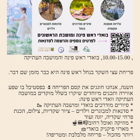
, 10.00-15.00, בואדי ראש פינה והמושבה העתיקה
פריחת עצי השקד בנחל ראש פינה היא כבר מזמן שם דבר.
השנה, אנחנו חוגגים את קסם הפריחה🌷 בפסטיבל בו שפע
אווירה ותכנים מיוחדים שיקרו בשלל מוקדים במושבה
העתיקה וואדי ראש פינה:
* סיורים מודרכים בואדי ומושבה העתיקה 🥾
* סדנאות למבוגרים וילדים – ציור שקדיות, צילום, הכנת
פרחי שקדיה, יוגה ועוד
* מוזיקה ואוכל רחוב🎼🍔🫕
* מארזי פיקניק בואדי🧺
ויותר מהכול – פריחה מלבלבת ומטריפה!