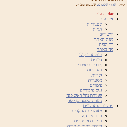
סיגל -
אתרי אינטרנט
שפשוט עובדים.
Calendar
אירועים
קטגוריות
תגיות
קישורים
מפת האתר
דף הבית
מה באתר
מיצג אור קולי
סיורים
ארכיון הסטורי
תערוכות
גלריות
מסעדות
צימרים
גנים ציבוריים
שמורת נחל ראש פנה
מערת שלמה בן יוסף
מושבת הראשונים
מאמרים ומחקרים
סרטוני וידאו
תמונות ומסמכים
סיפורי בתים ואתרים