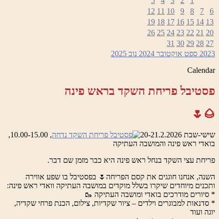
5
4
3
2
1
12
11
10
9
8
7
6
19
18
17
16
15
14
13
26
25
24
23
22
21
20
31
30
29
28
27
2023
ספט
אוקטובר 2024
נוב
2025
Calendar
פסטיבל פריחת השקד בראש פינה
🌰🌷
שישי-שבת 20-21.2.2026
, 10.00-15.00,
בואדי ראש פינה והמושבה העתיקה
פריחת עצי השקד בנחל ראש פינה היא כבר מזמן שם דבר.
השנה, אנחנו חוגגים את קסם הפריחה🌷 בפסטיבל בו שפע אווירה
ותכנים מיוחדים שיקרו בשלל מוקדים במושבה העתיקה וואדי ראש פינה:
* סיורים מודרכים בואדי ומושבה העתיקה 🥾
* סדנאות למבוגרים וילדים – ציור שקדיות, צילום, הכנת פרחי שקדיה,
יוגה ועוד