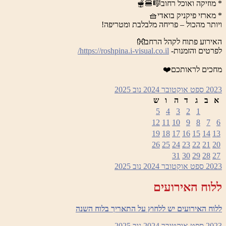
* מוזיקה ואוכל רחוב🎼🍔🫕
* מארזי פיקניק בואדי🧺
ויותר מהכול – פריחה מלבלבת ומטריפה!
האירוע פתוח לקהל הרחב👐
לפרטים והזמנות-
https://roshpina.i-visual.co.il/
מחכים לראותכם❤️
2023
ספט
אוקטובר 2024
נוב
2025
א
ב
ג
ד
ה
ו
ש
5
4
3
2
1
12
11
10
9
8
7
6
19
18
17
16
15
14
13
26
25
24
23
22
21
20
31
30
29
28
27
2023
ספט
אוקטובר 2024
נוב
2025
ללוח האירועים
ללוח האירועים יש ללחוץ על התאריך בלוח השנה
2023
ספט
אוקטובר 2024
נוב
2025