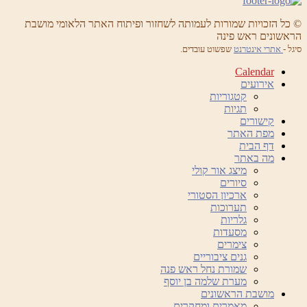
© כל הזכויות שמורות לעמותה לשחזור ופיתוח האתר הלאומי מושבת
הראשונים ראש פינה
סיגל -
אתרי אינטרנט
שפשוט עובדים.
Calendar
אירועים
קטגוריות
תגיות
קישורים
מפת האתר
דף הבית
מה באתר
מיצג אור קולי
סיורים
ארכיון הסטורי
תערוכות
גלריות
מסעדות
צימרים
גנים ציבוריים
שמורת נחל ראש פנה
מערת שלמה בן יוסף
מושבת הראשונים
מאמרים ומחקרים