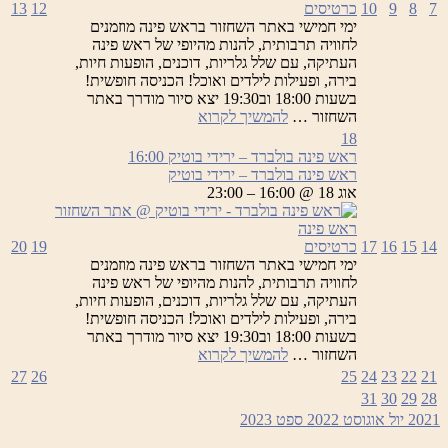
7
8
9
10
כרטיסים
12
13
ימי חמישי באתר השחזור בראש פינה מוזמנים
לחוויה תרבותית, להנות מהיופי של ראש פינה
העתיקה, עם שלל גלריות, דוכנים, הופעות חיות,
בירה, ופעילות לילדים ואוכל! הכניסה חופשית!
בשעות 18:00 וב19:30 יצא סיור מודרך באתר
ראש
השחזור …
להמשיך לקרוא
פינה
18
בולברד
ראש פינה בולברד – ירידי בוטיק
16:00
–
ראש פינה בולברד – ירידי בוטיק
ירידי
אוג 18 @ 16:00 – 23:00
בוטיק
14
15
16
17
כרטיסים
19
20
ימי חמישי באתר השחזור בראש פינה מוזמנים
לחוויה תרבותית, להנות מהיופי של ראש פינה
העתיקה, עם שלל גלריות, דוכנים, הופעות חיות,
בירה, ופעילות לילדים ואוכל! הכניסה חופשית!
בשעות 18:00 וב19:30 יצא סיור מודרך באתר
ראש
השחזור …
להמשיך לקרוא
פינה
27
26
25
24
23
22
21
בולברד
31
30
29
28
–
2021
יול
אוגוסט 2022
ספט
2023
ירידי
בוטיק