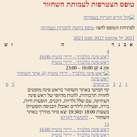
טופס הצטרפות לעמותת השחזור
לפתיחת הטופס לחצו:
טופס בקשה לחברות בעמותה
2021
יול
אוגוסט 2022
ספט
2023
א
ב
ג
ד
ה
ו
ש
4
ראש פינה בולברד – ירידי בוטיק
16:00
ראש פינה בולברד – ירידי בוטיק
אוג 4 @ 16:00 – 23:00
1
2
3
כרטיסים
5
6
ימי חמישי באתר השחזור בראש פינה מוזמנים
לחוויה תרבותית, להנות מהיופי של ראש פינה
העתיקה, עם שלל גלריות, דוכנים, הופעות חיות,
בירה, ופעילות לילדים ואוכל! הכניסה חופשית!
בשעות 18:00 וב19:30 יצא סיור מודרך באתר
ראש
השחזור …
להמשיך לקרוא
פינה
11
בולברד
ראש פינה בולברד – ירידי בוטיק
16:00
–
ראש פינה בולברד – ירידי בוטיק