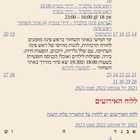
18
בולברד
ראש פינה בולברד – ירידי בוטיק
16:00
–
ראש פינה בולברד – ירידי בוטיק
ירידי
אוג 18 @ 16:00 – 23:00
בוטיק
14
15
16
17
כרטיסים
19
20
ימי חמישי באתר השחזור בראש פינה מוזמנים
לחוויה תרבותית, להנות מהיופי של ראש פינה
העתיקה, עם שלל גלריות, דוכנים, הופעות חיות,
בירה, ופעילות לילדים ואוכל! הכניסה חופשית!
בשעות 18:00 וב19:30 יצא סיור מודרך באתר
ראש
השחזור …
להמשיך לקרוא
פינה
27
26
25
24
23
22
21
בולברד
31
30
29
28
–
2021
יול
אוגוסט 2022
ספט
2023
ירידי
בוטיק
ללוח האירועים
ללוח האירועים יש ללחוץ על התאריך בלוח השנה
2021
יול
אוגוסט 2022
ספט
2023
א
ב
ג
ד
ה
ו
ש
4