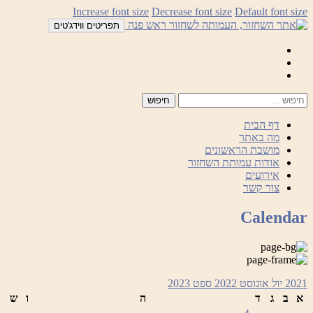
לדלג
Increase font size
Decrease font size
Default font size
לתוכן
תפריטים ווידג'טים
Mail
Facebook
Instagram
דף הבית
מה באתר
מושבת הראשונים
אודות עמותת השחזור
אירועים
צור קשר
Calendar
2021
יול
אוגוסט 2022
ספט
2023
א
ב
ג
ד
ה
ו
ש