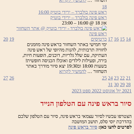
השחזור …
להמשיך לקרוא
פינה
18
בולברד
ראש פינה בולברד – ירידי בוטיק
16:00
–
ראש פינה בולברד – ירידי בוטיק
ירידי
אוג 18 @ 16:00 – 23:00
בוטיק
14
15
16
17
כרטיסים
19
20
ימי חמישי באתר השחזור בראש פינה מוזמנים
לחוויה תרבותית, להנות מהיופי של ראש פינה
העתיקה, עם שלל גלריות, דוכנים, הופעות חיות,
בירה, ופעילות לילדים ואוכל! הכניסה חופשית!
בשעות 18:00 וב19:30 יצא סיור מודרך באתר
ראש
השחזור …
להמשיך לקרוא
פינה
27
26
25
24
23
22
21
בולברד
31
30
29
28
–
2021
יול
אוגוסט 2022
ספט
2023
ירידי
בוטיק
סיור בראש פינה עם הטלפון הנייד
הצטרפו עכשיו לסיור עצמאי בראש פינה, סיור עם הטלפון שלכם
בהדרכת יוסי סלס, תושב המושבה
לפרטים לחצו כאן:
סיור בראש פינה