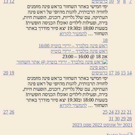
7
8
9
10
כרטיסים
12
13
ימי חמישי באתר השחזור בראש פינה מוזמנים
לחוויה תרבותית, להנות מהיופי של ראש פינה
העתיקה, עם שלל גלריות, דוכנים, הופעות חיות,
בירה, ופעילות לילדים ואוכל! הכניסה חופשית!
בשעות 18:00 וב19:30 יצא סיור מודרך באתר
ראש
השחזור …
להמשיך לקרוא
פינה
18
בולברד
ראש פינה בולברד – ירידי בוטיק
16:00
–
ראש פינה בולברד – ירידי בוטיק
ירידי
אוג 18 @ 16:00 – 23:00
בוטיק
14
15
16
17
כרטיסים
19
20
ימי חמישי באתר השחזור בראש פינה מוזמנים
לחוויה תרבותית, להנות מהיופי של ראש פינה
העתיקה, עם שלל גלריות, דוכנים, הופעות חיות,
בירה, ופעילות לילדים ואוכל! הכניסה חופשית!
בשעות 18:00 וב19:30 יצא סיור מודרך באתר
ראש
השחזור …
להמשיך לקרוא
פינה
27
26
25
24
23
22
21
בולברד
31
30
29
28
–
2021
יול
אוגוסט 2022
ספט
2023
ירידי
בוטיק