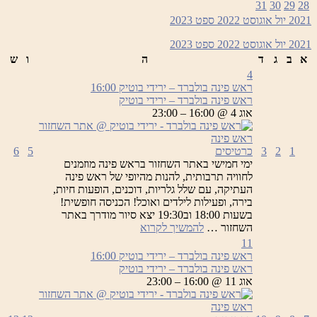
31
30
29
28
–
2021
יול
אוגוסט 2022
ספט
2023
ירידי
בוטיק
2021
יול
אוגוסט 2022
ספט
2023
א
ב
ג
ד
ה
ו
ש
4
ראש פינה בולברד – ירידי בוטיק
16:00
ראש פינה בולברד – ירידי בוטיק
אוג 4 @ 16:00 – 23:00
1
2
3
כרטיסים
5
6
ימי חמישי באתר השחזור בראש פינה מוזמנים
לחוויה תרבותית, להנות מהיופי של ראש פינה
העתיקה, עם שלל גלריות, דוכנים, הופעות חיות,
בירה, ופעילות לילדים ואוכל! הכניסה חופשית!
בשעות 18:00 וב19:30 יצא סיור מודרך באתר
ראש
השחזור …
להמשיך לקרוא
פינה
11
בולברד
ראש פינה בולברד – ירידי בוטיק
16:00
–
ראש פינה בולברד – ירידי בוטיק
ירידי
אוג 11 @ 16:00 – 23:00
בוטיק