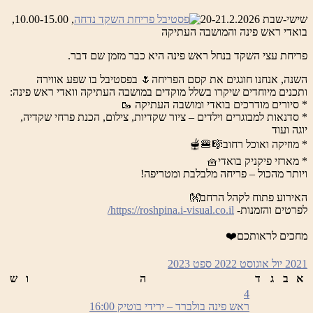
שישי-שבת 20-21.2.2026
, 10.00-15.00,
בואדי ראש פינה והמושבה העתיקה
פריחת עצי השקד בנחל ראש פינה היא כבר מזמן שם דבר.
השנה, אנחנו חוגגים את קסם הפריחה🌷 בפסטיבל בו שפע אווירה
ותכנים מיוחדים שיקרו בשלל מוקדים במושבה העתיקה וואדי ראש פינה:
* סיורים מודרכים בואדי ומושבה העתיקה 🥾
* סדנאות למבוגרים וילדים – ציור שקדיות, צילום, הכנת פרחי שקדיה,
יוגה ועוד
* מוזיקה ואוכל רחוב🎼🍔🫕
* מארזי פיקניק בואדי🧺
ויותר מהכול – פריחה מלבלבת ומטריפה!
האירוע פתוח לקהל הרחב👐
לפרטים והזמנות-
https://roshpina.i-visual.co.il/
מחכים לראותכם❤️
2021
יול
אוגוסט 2022
ספט
2023
א
ב
ג
ד
ה
ו
ש
4
ראש פינה בולברד – ירידי בוטיק
16:00