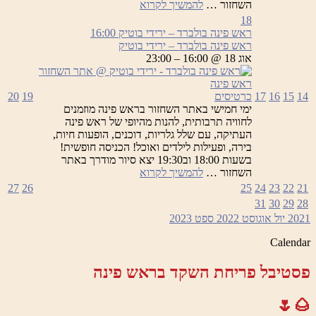
ראש
השחזור …
להמשיך לקרוא
פינה
18
בולברד
ראש פינה בולברד – ירידי בוטיק
16:00
–
ראש פינה בולברד – ירידי בוטיק
ירידי
אוג 18 @ 16:00 – 23:00
בוטיק
14
15
16
17
כרטיסים
19
20
ימי חמישי באתר השחזור בראש פינה מוזמנים
לחוויה תרבותית, להנות מהיופי של ראש פינה
העתיקה, עם שלל גלריות, דוכנים, הופעות חיות,
בירה, ופעילות לילדים ואוכל! הכניסה חופשית!
בשעות 18:00 וב19:30 יצא סיור מודרך באתר
ראש
השחזור …
להמשיך לקרוא
פינה
27
26
25
24
23
22
21
בולברד
31
30
29
28
–
2021
יול
אוגוסט 2022
ספט
2023
ירידי
בוטיק
Calendar
פסטיבל פריחת השקד בראש פינה
🌰🌷